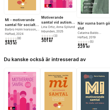
Motiverande
MI - motiverande
samtal vid autism
När vuxna barn gö
samtal för socialt
och adhd
Liria Ortiz
,
Anna Sjölund
slut
arbete : praktisk
Barbro Holm Ivarsson
,
Inbunden
, 2025
Catarina Baldo
Liria Ortiz
Häftad
, 2024
,
Peter
handbok för socialt
(
3
)
Zagadou
Häftad
, 2019
,
Liria Ortiz
4,7
utav 5 stjärnor. Totalt antal röster:
Wirbing
(
8
)
arbete
301 kr
4,6
utav 5 stjärnor. Totalt antal röster:
(
5
)
243 kr
4,2
utav 5 stjärnor. Tota
229 kr
Hoppa över listan
Du kanske också är intresserad av