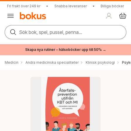
Fri frakt över 249 kr
•
Snabba leveranser
•
Billiga böcker
Sök bok, spel, pussel, penna...
Skapa nya rutiner – hälsoböcker upp till 50% →
Medicin
Andra medicinska specialiteter
Klinisk psykologi
Psyk