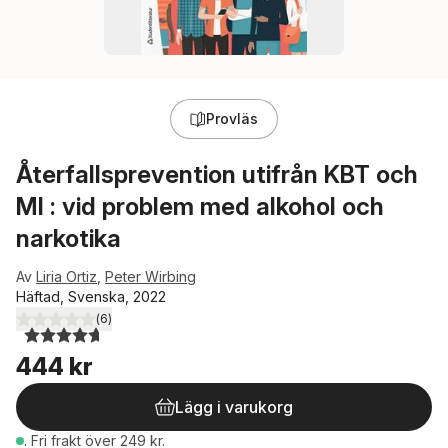
Provläs
Återfallsprevention utifrån KBT och
MI : vid problem med alkohol och
narkotika
Av
Liria Ortiz
,
Peter Wirbing
Häftad, Svenska, 2022
(
6
)
4,7
utav 5 stjärnor. Totalt antal röster:
444 kr
Lägg i varukorg
.
Fri frakt över 249 kr.