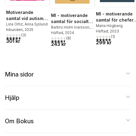
Motiverande
MI - motiverande
MI - motiverande
samtal vid autism
samtal för chefer
samtal för socialt
och adhd
Liria Ortiz
,
Anna Sjölund
och ledare
Maria Högberg
arbete : praktisk
Barbro Holm Ivarsson
,
Inbunden
, 2025
Häftad
, 2023
Liria Ortiz
Häftad
, 2024
,
Peter
handbok för socialt
(
3
)
(
1
)
4,7
utav 5 stjärnor. Totalt antal röster:
Wirbing
(
8
)
5,0
utav 5 stjärnor. Tota
arbete
301 kr
4,6
utav 5 stjärnor. Totalt antal röster:
299 kr
243 kr
Mina sidor
Hjälp
Om Bokus