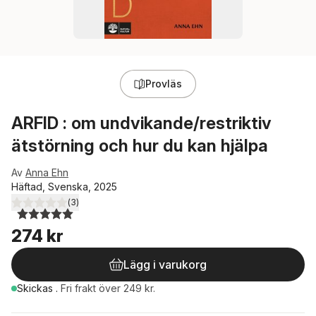
Provläs
ARFID : om undvikande/restriktiv
ätstörning och hur du kan hjälpa
Av
Anna Ehn
Häftad, Svenska, 2025
(
3
)
5,0
utav 5 stjärnor. Totalt antal röster:
274 kr
Lägg i varukorg
Skickas
.
Fri frakt över 249 kr.