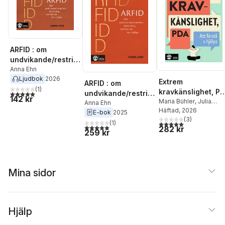
ARFID : om
undvikande/restrikt
iv ätstörning och
Anna Ehn
Ljudbok
2026
hur du kan hjälpa
Extrem
ARFID : om
(
1
)
kravkänslighet, P
undvikande/restrikt
5,0
utav 5 stjärnor. Totalt antal röster:
142 kr
: att förstå och
Maria Bühler
,
Julia
iv ätstörning och
Anna Ehn
Esters
Häftad
, 2026
hjälpa
E-bok
2025
hur du kan hjälpa
(
3
)
(
1
)
5,0
utav 5 stjärnor. Tota
5,0
utav 5 stjärnor. Totalt antal röster:
282 kr
259 kr
Mina sidor
Hjälp