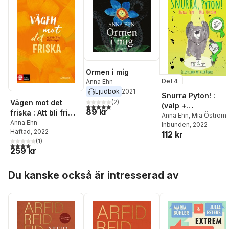
Ormen i mig
Del 4
Anna Ehn
Ljudbok
2021
Snurra Pyton! :
(
2
)
Vägen mot det
(valp +
5,0
utav 5 stjärnor. Totalt antal röster:
89 kr
friska : Att bli fri
hundutställning =
Anna Ehn
,
Mia Öström
från ätstörningar
Anna Ehn
Inbunden
, 2022
dålig idé)
Häftad
, 2022
112 kr
(
1
)
4,0
utav 5 stjärnor. Totalt antal röster:
259 kr
Hoppa över listan
Du kanske också är intresserad av