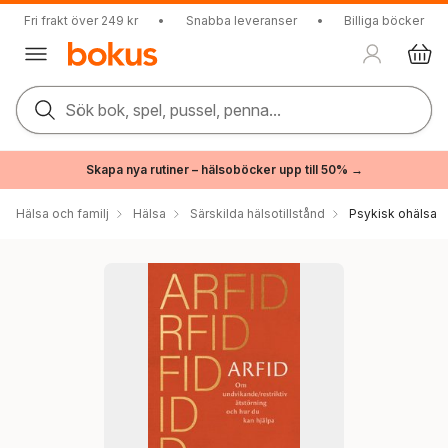
Fri frakt över 249 kr
•
Snabba leveranser
•
Billiga böcker
Sök bok, spel, pussel, penna...
Skapa nya rutiner – hälsoböcker upp till 50% →
Hälsa och familj
Hälsa
Särskilda hälsotillstånd
Psykisk ohälsa