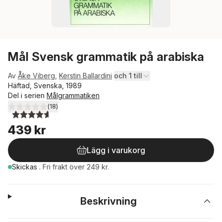
Mål Svensk grammatik på arabiska
Av
Åke Viberg
,
Kerstin Ballardini
och 1 till
Häftad, Svenska, 1989
Del i serien
Målgrammatiken
(
18
)
4,6
utav 5 stjärnor. Totalt antal röster:
439 kr
Lägg i varukorg
Skickas
.
Fri frakt över 249 kr.
Beskrivning