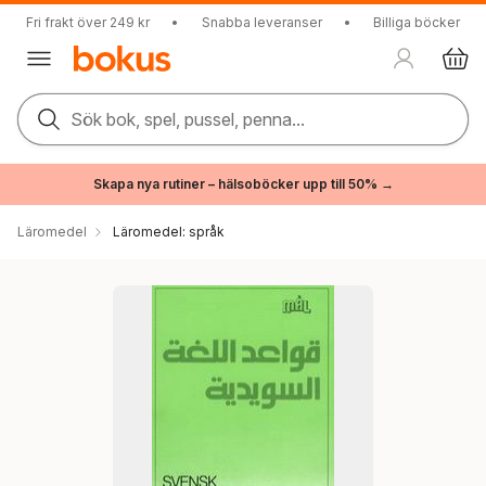
Fri frakt över 249 kr
•
Snabba leveranser
•
Billiga böcker
Sök bok, spel, pussel, penna...
Skapa nya rutiner – hälsoböcker upp till 50% →
Läromedel
Läromedel: språk