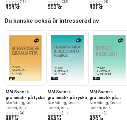
Stjärnlöf
(
13
)
Stjärnlöf
(
32
)
Stjärnlöf
(
4
)
4,6
utav 5 stjärnor. Totalt antal röster:
4,3
utav 5 stjärnor. Totalt antal röster:
4,5
utav 5 stjärnor. Tota
454 kr
503 kr
491 kr
Hoppa över listan
Du kanske också är intresserad av
Mål Svensk
Mål Svensk
Mål Svensk
grammatik på tyska
grammatik på ryska
grammatik på
Åke Viberg
,
Kerstin
Åke Viberg
,
Kerstin
turkiska
Åke Viberg
,
Kerstin
Ballardini
Häftad
, 1987
,
Sune
Ballardini
Häftad
, 1992
,
Sune
Ballardini
Häftad
, 1986
,
Sune
Stjärnlöf
(
4
)
Stjärnlöf
(
13
)
Stjärnlöf
(
1
)
4,5
utav 5 stjärnor. Totalt antal röster:
4,6
utav 5 stjärnor. Totalt antal röster:
4,0
utav 5 stjärnor. Tota
491 kr
454 kr
420 kr