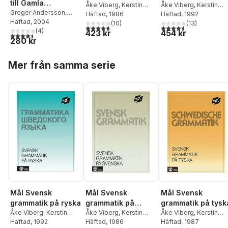
till Gamla
A concise Swedish
Åke Viberg
,
Kerstin
Åke Viberg
,
Kerstin
testamentets
Greger Andersson
,
Ballardini
Häftad
, 1986
,
Sune
Ballardini
Häftad
, 1992
,
Sune
grammar = Svensk
Lennart Boström
Häftad
, 2004
,
poetiska böcker
Stjärnlöf
(
10
)
Stjärnlöf
(
13
)
grammatik på
4,7
utav 5 stjärnor. Totalt antal röster:
4,6
utav 5 stjärnor. Tota
LarsOlov Eriksson
(
4
)
,
Åke
423 kr
454 kr
4,5
utav 5 stjärnor. Totalt antal röster:
engelska
280 kr
Viberg
Hoppa över listan
Mer från samma serie
Mål Svensk
Mål Svensk
Mål Svensk
grammatik på ryska
grammatik på
grammatik på tysk
Åke Viberg
,
Kerstin
svenska
Åke Viberg
,
Kerstin
Åke Viberg
,
Kerstin
Ballardini
Häftad
, 1992
,
Sune
Ballardini
Häftad
, 1986
,
Sune
Ballardini
Häftad
, 1987
,
Sune