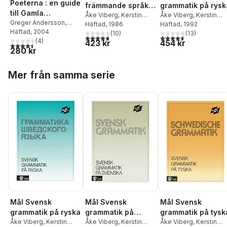
Poeterna : en guide
främmande språk.
grammatik på rysk
till Gamla
A concise Swedish
Åke Viberg
,
Kerstin
Åke Viberg
,
Kerstin
testamentets
Greger Andersson
,
Ballardini
Häftad
, 1986
,
Sune
Ballardini
Häftad
, 1992
,
Sune
grammar = Svensk
Lennart Boström
Häftad
, 2004
,
poetiska böcker
Stjärnlöf
(
10
)
Stjärnlöf
(
13
)
grammatik på
4,7
utav 5 stjärnor. Totalt antal röster:
4,6
utav 5 stjärnor. Tota
LarsOlov Eriksson
(
4
)
,
Åke
423 kr
454 kr
4,5
utav 5 stjärnor. Totalt antal röster:
engelska
280 kr
Viberg
Hoppa över listan
Mer från samma serie
Mål Svensk
Mål Svensk
Mål Svensk
grammatik på ryska
grammatik på
grammatik på tysk
Åke Viberg
,
Kerstin
svenska
Åke Viberg
,
Kerstin
Åke Viberg
,
Kerstin