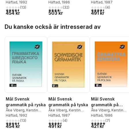
Ballardini
Häftad
, 1992
,
Sune
Ballardini
Häftad
, 1986
,
Sune
Ballardini
Häftad
, 1987
,
Sune
Stjärnlöf
(
13
)
Stjärnlöf
(
32
)
Stjärnlöf
(
4
)
4,6
utav 5 stjärnor. Totalt antal röster:
4,3
utav 5 stjärnor. Totalt antal röster:
4,5
utav 5 stjärnor. Tota
454 kr
503 kr
491 kr
Hoppa över listan
Du kanske också är intresserad av
Mål Svensk
Mål Svensk
Mål Svensk
grammatik på ryska
grammatik på tyska
grammatik på
Åke Viberg
,
Kerstin
Åke Viberg
,
Kerstin
polska
Åke Viberg
,
Kerstin
Ballardini
Häftad
, 1992
,
Sune
Ballardini
Häftad
, 1987
,
Sune
Ballardini
Häftad
, 1986
,
Sune
Stjärnlöf
(
13
)
Stjärnlöf
(
4
)
Stjärnlöf
(
7
)
4,6
utav 5 stjärnor. Totalt antal röster:
4,5
utav 5 stjärnor. Totalt antal röster:
5,0
utav 5 stjärnor. Tota
454 kr
491 kr
421 kr