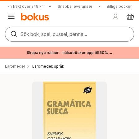
Fri frakt över 249 kr
•
Snabba leveranser
•
Billiga böcker
Sök bok, spel, pussel, penna...
Skapa nya rutiner – hälsoböcker upp till 50% →
Läromedel
Läromedel: språk