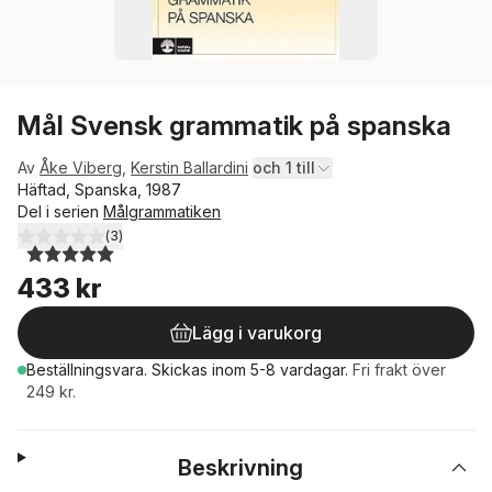
Mål Svensk grammatik på spanska
Av
Åke Viberg
,
Kerstin Ballardini
och 1 till
Häftad, Spanska, 1987
Del i serien
Målgrammatiken
(
3
)
5,0
utav 5 stjärnor. Totalt antal röster:
433 kr
Lägg i varukorg
Beställningsvara.
Skickas
inom 5-8 vardagar
.
Fri frakt över
249 kr.
Beskrivning