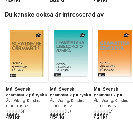
454 kr
503 kr
491 kr
Hoppa över listan
Du kanske också är intresserad av
Mål Svensk
Mål Svensk
Mål Svensk
grammatik på tyska
grammatik på ryska
grammatik på
Åke Viberg
,
Kerstin
Åke Viberg
,
Kerstin
polska
Åke Viberg
,
Kerstin
Ballardini
Häftad
, 1987
,
Sune
Ballardini
Häftad
, 1992
,
Sune
Ballardini
Häftad
, 1986
,
Sune
Stjärnlöf
(
4
)
Stjärnlöf
(
13
)
Stjärnlöf
(
7
)
4,5
utav 5 stjärnor. Totalt antal röster:
4,6
utav 5 stjärnor. Totalt antal röster:
5,0
utav 5 stjärnor. Tota
491 kr
454 kr
421 kr