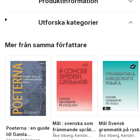
Produktinformation
Utforska kategorier
Hoppa över listan
Mer från samma författare
Mål : svenska som
Mål Svensk
Poeterna : en guide
främmande språk.
grammatik på rysk
till Gamla
A concise Swedish
Åke Viberg
,
Kerstin
Åke Viberg
,
Kerstin