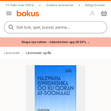
Fri frakt över 249 kr
•
Snabba leveranser
•
Billiga böcker
Sök bok, spel, pussel, penna...
Skapa nya rutiner – hälsoböcker upp till 50% →
Läromedel
Läromedel: språk