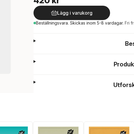
420 kr
Lägg i varukorg
Beställningsvara.
Skickas
inom 5-8 vardagar
.
Fri f
Be
Produk
Utfors