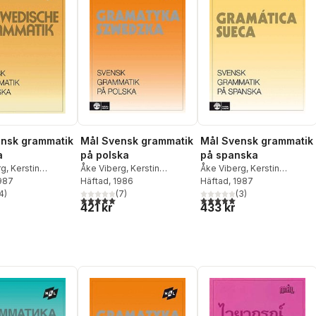
nsk grammatik
Mål Svensk grammatik
Mål Svensk grammatik
a
på polska
på spanska
rg
,
Kerstin
Åke Viberg
,
Kerstin
Åke Viberg
,
Kerstin
1987
,
Sune Stjärnlöf
Ballardini
Häftad
, 1986
,
Sune Stjärnlöf
Ballardini
Häftad
, 1987
,
Sune Stjärnlöf
4
)
(
7
)
(
3
)
stjärnor. Totalt antal röster:
5,0
utav 5 stjärnor. Totalt antal röster:
5,0
utav 5 stjärnor. Totalt ant
421 kr
433 kr