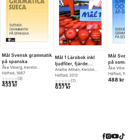
Mål Svensk grammatik
Mål Svensk g
Mål 1 Lärobok inkl
på spanska
på somaliska
ljudfiler, fjärde
Åke Viberg
,
Kerstin
Åke Viberg
,
Kerst
upplagan
Anette Althén
,
Kerstin
Ballardini
Häftad
, 1987
,
Sune Stjärnlöf
Ballardini
Häftad
, 1999
,
Sune St
Ballardini
Häftad
, 2012
,
Sune Stjärnlöf
,
(
3
)
488 kr
Åke Viberg
(
7
)
al röster:
5,0
utav 5 stjärnor. Totalt antal röster:
4,7
utav 5 stjärnor. Totalt antal röster:
433 kr
637 kr