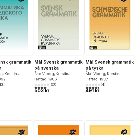
nsk grammatik
Mål Svensk grammatik
Mål Svensk grammatik
a
på svenska
på tyska
rg
,
Kerstin
Åke Viberg
,
Kerstin
Åke Viberg
,
Kerstin
1992
,
Sune Stjärnlöf
Ballardini
Häftad
, 1986
,
Sune Stjärnlöf
Ballardini
Häftad
, 1987
,
Sune Stjärnlöf
13
)
(
32
)
(
4
)
stjärnor. Totalt antal röster:
4,3
utav 5 stjärnor. Totalt antal röster:
4,5
utav 5 stjärnor. Totalt ant
503 kr
491 kr