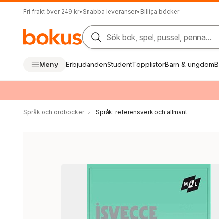
Fri frakt över 249 kr
•
Snabba leveranser
•
Billiga böcker
Sök bok, spel, pussel, penna...
Meny
Erbjudanden
Student
Topplistor
Barn & ungdom
B
Språk och ordböcker
Språk: referensverk och allmänt