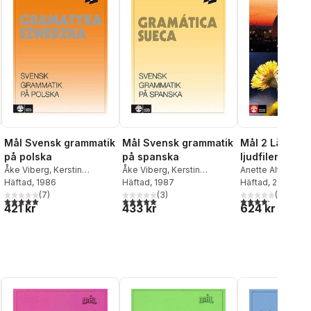
Mål Svensk grammatik
Mål Svensk grammatik
Mål 2 Lärobok 
på polska
på spanska
ljudfiler, fjärd
Åke Viberg
,
Kerstin
Åke Viberg
,
Kerstin
upplagan
Anette Althén
,
Ke
Ballardini
Häftad
, 1986
,
Sune Stjärnlöf
Ballardini
Häftad
, 1987
,
Sune Stjärnlöf
Ballardini
Häftad
, 2013
,
Sune St
(
7
)
(
3
)
Åke Viberg
(
5
)
al röster:
5,0
utav 5 stjärnor. Totalt antal röster:
5,0
utav 5 stjärnor. Totalt antal röster:
4,2
utav 5 stjärnor.
421 kr
433 kr
624 kr