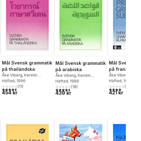
Mål Svensk grammatik
Mål Svensk g
Mål Svensk grammatik
på thailändska
på franska
på arabiska
Åke Viberg
,
Kerstin
Åke Viberg
,
Kerst
Åke Viberg
,
Kerstin
Ballardini
Häftad
, 1996
,
Sune Stjärnlöf
Ballardini
Häftad
, 1986
,
Sune St
Ballardini
Häftad
, 1989
,
Sune Stjärnlöf
(
11
)
(
4
)
(
18
)
al röster:
4,6
utav 5 stjärnor. Totalt antal röster:
4,0
utav 5 stjärnor
4,6
utav 5 stjärnor. Totalt antal röster:
454 kr
421 kr
439 kr