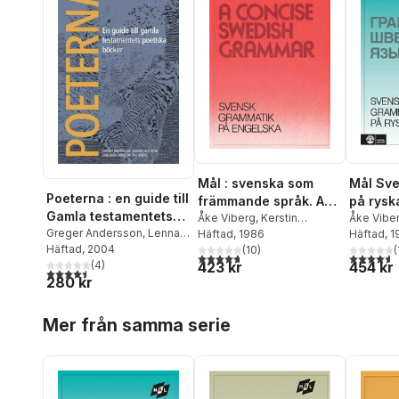
Mål : svenska som
Mål Sve
Poeterna : en guide till
främmande språk. A
på rysk
Gamla testamentets
concise Swedish
Åke Viberg
,
Kerstin
Åke Vibe
poetiska böcker
Greger Andersson
,
Lennart
Ballardini
Häftad
, 1986
,
Sune Stjärnlöf
Ballardini
Häftad
, 
grammar = Svensk
Boström
Häftad
, 2004
,
LarsOlov
(
10
)
(
grammatik på
4,7
utav 5 stjärnor. Totalt antal röster:
4,6
utav 5 
423 kr
454 kr
Eriksson
,
(
4
Åke Viberg
)
engelska
4,5
utav 5 stjärnor. Totalt antal röster:
280 kr
Hoppa över listan
Mer från samma serie