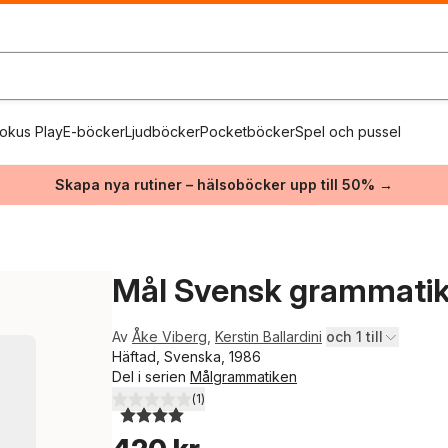
okus Play
E-böcker
Ljudböcker
Pocketböcker
Spel och pussel
Skapa nya rutiner – hälsoböcker upp till 50% →
Mål Svensk grammatik 
Av
Åke Viberg
,
Kerstin Ballardini
och 1 till
Häftad, Svenska, 1986
Del i serien
Målgrammatiken
(
1
)
4,0
utav 5 stjärnor. Totalt antal röster: