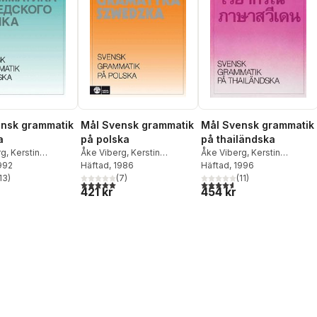
nsk grammatik
Mål Svensk grammatik
Mål Svensk grammatik
a
på polska
på thailändska
rg
,
Kerstin
Åke Viberg
,
Kerstin
Åke Viberg
,
Kerstin
1992
,
Sune Stjärnlöf
Ballardini
Häftad
, 1986
,
Sune Stjärnlöf
Ballardini
Häftad
, 1996
,
Sune Stjärnlöf
13
)
(
7
)
(
11
)
stjärnor. Totalt antal röster:
5,0
utav 5 stjärnor. Totalt antal röster:
4,6
utav 5 stjärnor. Totalt ant
421 kr
454 kr