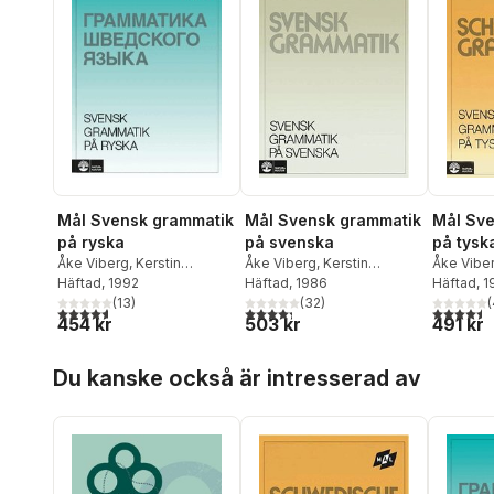
Mål Svensk grammatik
Mål Svensk grammatik
Mål Sve
på ryska
på svenska
på tysk
Åke Viberg
,
Kerstin
Åke Viberg
,
Kerstin
Åke Vibe
Ballardini
Häftad
, 1992
,
Sune Stjärnlöf
Ballardini
Häftad
, 1986
,
Sune Stjärnlöf
Ballardini
Häftad
, 
(
13
)
(
32
)
(
4,6
utav 5 stjärnor. Totalt antal röster:
4,3
utav 5 stjärnor. Totalt antal röster:
4,5
utav 5 
454 kr
503 kr
491 kr
Hoppa över listan
Du kanske också är intresserad av