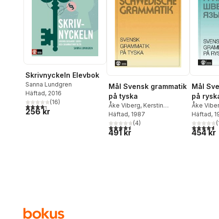
Skrivnyckeln Elevbok
Sanna Lundgren
Mål Svensk grammatik
Mål Sve
Häftad
, 2016
på tyska
på rysk
(
16
)
4,3
utav 5 stjärnor. Totalt antal röster:
Åke Viberg
,
Kerstin
Åke Vibe
256 kr
Ballardini
Häftad
, 1987
,
Sune Stjärnlöf
Ballardini
Häftad
, 
(
4
)
(
4,5
utav 5 stjärnor. Totalt antal röster:
4,6
utav 5 
491 kr
454 kr