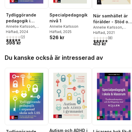
Specialpedagogik
Tydliggörande
När samhället är
nivå 1
pedagogik i
förälder - Stöd oc
Annelie Karlsson
anpassad skola
Annelie Karlsson
,
pedagogik i arbete
Annelie Karlsson
,
Häftad
, 2025
Jennie Linde
Häftad
, 2024
,
Helena
och LSS : för unga
Jennie Linde
Häftad
, 2021
med placerade
526 kr
Molker Lovén
(
2
)
,
David
(
8
)
med intellektuell
barn
5,0
utav 5 stjärnor. Totalt antal röster:
5,0
utav 5 stjärnor. Tota
398 kr
Edfelt
413 kr
funktionsnedsättni
ng
Hoppa över listan
Du kanske också är intresserad av
Autism och ADHD i
Lärarens bok Fk-6
Tydliggörande