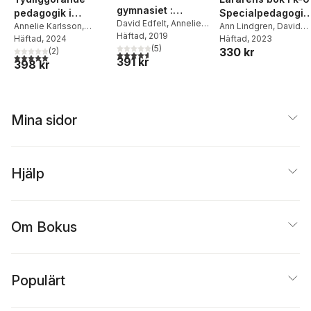
gymnasiet :
Specialpedagogik 
pedagogik i
tydliggörande
David Edfelt
,
Annelie
skola och klassru
Ann Lindgren
,
David
anpassad skola
Annelie Karlsson
,
Karlsson
Häftad
, 2019
,
Ann Lindgren
,
pedagogik
Edfelt
Häftad
,
, 2023
Kristina Camner
Jennie Linde
Häftad
, 2024
,
Helena
:
och LSS : för unga
Anna Sjölund
(
5
)
330 kr
Petter Leife
Molker Lovén
(
2
)
,
David
funktionskompete
4,6
utav 5 stjärnor. Totalt antal röster:
med intellektuell
5,0
utav 5 stjärnor. Totalt antal röster:
391 kr
398 kr
Edfelt
s och kartläggnin
funktionsnedsättni
med Kollen
ng
Mina sidor
Hjälp
Om Bokus
Populärt