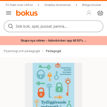
Fri frakt över 249 kr
•
Snabba leveranser
•
Billiga böcker
Sök bok, spel, pussel, penna...
Skapa nya rutiner – hälsoböcker upp till 50% →
Psykologi och pedagogik
Pedagogik