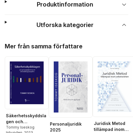
Produktinformation
Utforska kategorier
Hoppa över listan
Mer från samma författare
Säkerhetsskyddsla
gen och
Juridisk Metod
Personaljuridik
personalsäkerhet
Tommy Iseskog
tillämpad inom
2025
Inbunden
, 2023