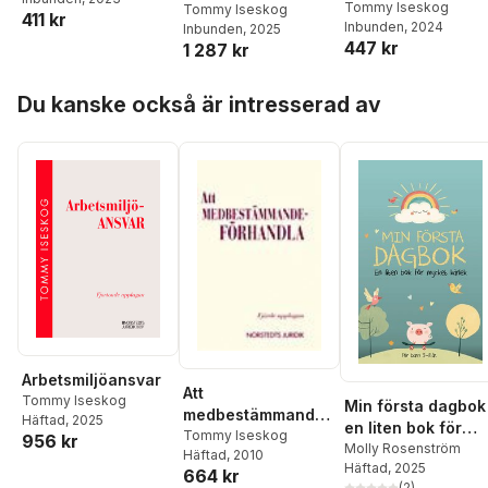
ur ett
arbetsrätten
Tommy Iseskog
Tommy Iseskog
411 kr
arbetsrättsligt
Inbunden
, 2024
Inbunden
, 2025
perspektiv
447 kr
1 287 kr
Hoppa över listan
Du kanske också är intresserad av
Arbetsmiljöansvar
Att
Tommy Iseskog
Min första dagbok 
medbestämmandef
Häftad
, 2025
en liten bok för
örhandla
Tommy Iseskog
956 kr
mycket kärlek
Molly Rosenström
Häftad
, 2010
Häftad
, 2025
664 kr
(
2
)