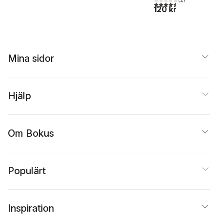
4,5
utav 5 stjärnor. Tota
120 kr
Mina sidor
Hjälp
Om Bokus
Populärt
Inspiration