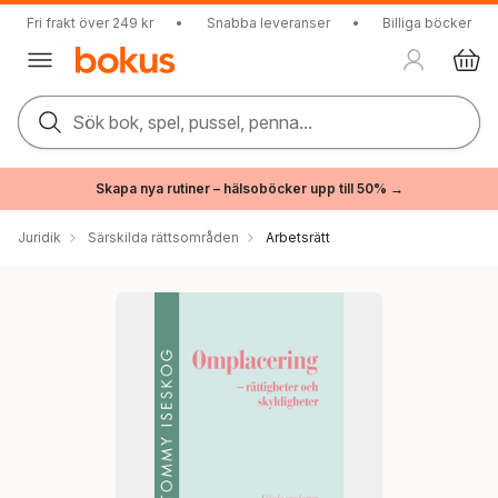
Fri frakt över 249 kr
•
Snabba leveranser
•
Billiga böcker
Sök bok, spel, pussel, penna...
Skapa nya rutiner – hälsoböcker upp till 50% →
Juridik
Särskilda rättsområden
Arbetsrätt