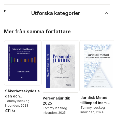
Utforska kategorier
Hoppa över listan
Mer från samma författare
Säkerhetsskyddsla
gen och
Juridisk Metod
Personaljuridik
personalsäkerhet
Tommy Iseskog
tillämpad inom
2025
Inbunden
, 2023
ur ett
arbetsrätten
Tommy Iseskog
Tommy Iseskog
411 kr
arbetsrättsligt
Inbunden
, 2024
Inbunden
, 2025