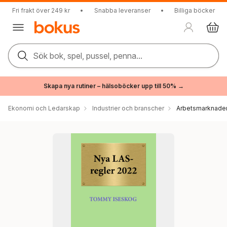
Fri frakt över 249 kr
•
Snabba leveranser
•
Billiga böcker
Sök bok, spel, pussel, penna...
Skapa nya rutiner – hälsoböcker upp till 50% →
Ekonomi och Ledarskap
Industrier och branscher
Arbetsmarknade