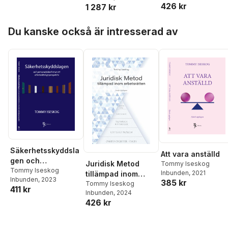
perspektiv
426 kr
1 287 kr
Hoppa över listan
Du kanske också är intresserad av
Säkerhetsskyddsla
Att vara anställd
gen och
Juridisk Metod
Tommy Iseskog
personalsäkerhet
Tommy Iseskog
Inbunden
, 2021
tillämpad inom
Inbunden
, 2023
ur ett
385 kr
arbetsrätten
Tommy Iseskog
411 kr
arbetsrättsligt
Inbunden
, 2024
perspektiv
426 kr