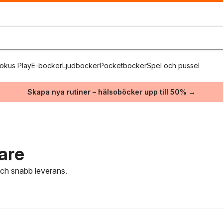
okus Play
E-böcker
Ljudböcker
Pocketböcker
Spel och pussel
Skapa nya rutiner – hälsoböcker upp till 50% →
are
 och snabb leverans.