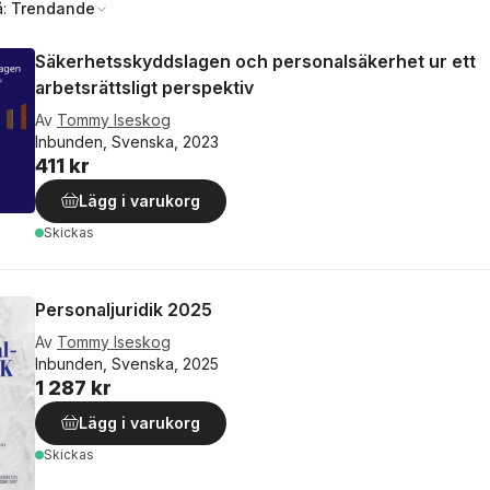
å:
Trendande
Säkerhetsskyddslagen och personalsäkerhet ur ett
arbetsrättsligt perspektiv
Av
Tommy Iseskog
Inbunden, Svenska, 2023
411 kr
Lägg i varukorg
Skickas
Personaljuridik 2025
Av
Tommy Iseskog
Inbunden, Svenska, 2025
1 287 kr
Lägg i varukorg
Skickas