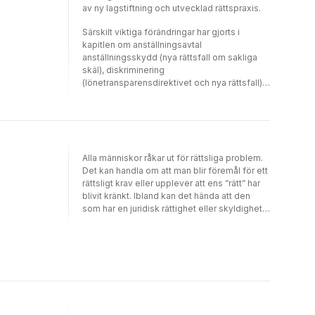
ambitionen att främst beskriva innebörden av
av ny lagstiftning och utvecklad rättspraxis.
begreppet personalsäkerhet och den
arbetsrättsliga betydelse som lagstiftningen
Särskilt viktiga förändringar har gjorts i
på säkerhetsskyddsområdet har. Därmed
kapitlen om anställningsavtal
behandlar jag också relevanta regler i främst
anställningsskydd (nya rättsfall om sakliga
lagen om anställningsskydd. Stockholm i
skäl), diskriminering
januari 2023 Tommy Iseskog
(lönetransparensdirektivet och nya rättsfall),
arbetsmiljö (ansvar för förtroendevalda),
föräldraförsäkringen (nya regler om och för
uttag av allmän föräldrapenning),
sysselsättning arbetslöshet (nya
blåkortsregler) och personalsäkerhet
Alla människor råkar ut för rättsliga problem.
(pågående lagstiftningsarbeterörande
Det kan handla om att man blir föremål för ett
säkerhetsprövning).
rättsligt krav eller upplever att ens ”rätt” har
blivit kränkt. Ibland kan det hända att den
som har en juridisk rättighet eller skyldighet
inte alls vet om sin belägenhet, än mindre att
denna situation består av eller inkluderar ett
rättsligt problem. Som jurist har man måhända
en viss benägenhet att vilja
”problemformulera” verkligheten. Av
erfarenhet har jag kunnat konstatera att
många (förmodligen de flesta) rättsliga
problem löser sig tack vare ”ömsesidig