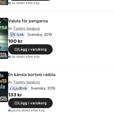
Läs direkt efter köp
Valuta för pengarna
Av
Tommy Iseskog
E-bok
Svenska
, 
2019
100 kr
Lägg i varukorg
Läs direkt efter köp
En känsla bortom rädsla
Av
Tommy Iseskog
Ljudbok
Svenska
, 
2019
133 kr
Lägg i varukorg
Lyssna direkt efter köp