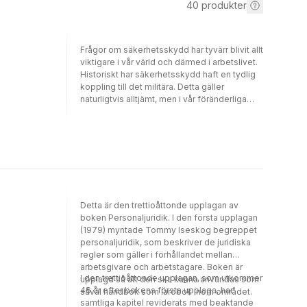
40
produkter
Frågor om säkerhetsskydd har tyvärr blivit allt
viktigare i vår värld och därmed i arbetslivet.
Historiskt har säkerhetsskydd haft en tydlig
koppling till det militära. Detta gäller
naturligtvis alltjämt, men i vår föränderliga
och digitala värld berörs praktiskt taget alla
samhällssektorer av frågor som kan ha
betydelse för Sveriges säkerhet. Den
digitala utvecklingen medför helt nya
utmaningar i säkerhetsskyddshänseende.
Terrorism, som av olika skäl riktas mot såväl
enskilda som samhällsfunktioner, ställer helt
nya krav på vaksamhet och beredskap.
Detta är den trettioåttonde upplagan av
Säkerhetsskyddslagen och
boken Personaljuridik. I den första upplagan
säkerhetsskyddsförordningen reglerar
(1979) myntade Tommy Iseskog begreppet
säkerhetsskyddsåtgärder rörande fysisk
personaljuridik, som beskriver de juridiska
säkerhet, informationssäkerhet och
regler som gäller i förhållandet mellan
personalsäkerhet. Med stöd av
arbetsgivare och arbetstagare. Boken är
säkerhetsskyddsförordningen har
I den trettioåttonde upplagan, som utkommer
upplagd så att den ska kunna användas som
Säkerhetspolisen utfärdat kompletterande
46 år efter bokens första upplaga, har
såväl handbok som lärobok inom området.
föreskrifter. I den här skriften har jag haft
samtliga kapitel reviderats med beaktande