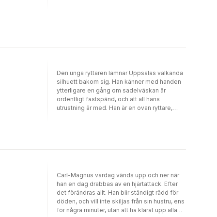
underlättar arbetet med boken. Att vara
som är honnörsbegrepp i en
metodpyramiden, huvudsakligen utifrån en
anställd är lättläst med många korta
avtalsförhandling, ingår inte alls självklart i en
konkret rättstvist.
faktaavsnitt med informativa rubriker.”…
medbestämmandeförhandling.Den här
boken, som nu föreligger i en fjärde
reviderad upplaga, handlar om
medbestämmandeförhandlingens praktiska
särdrag.
Den unga ryttaren lämnar Uppsalas välkända
silhuett bakom sig. Han känner med handen
ytterligare en gång om sadelväskan är
ordentligt fastspänd, och att all hans
utrustning är med. Han är en ovan ryttare,
men som tur är så verkar hästen Starke inte
ha någon brådska. De har en lång resa
framför sig, vägen och nyfikenheten leder
dem norrut, till den del av Sverige som år
1732 fortfarande är ett oskrivet blad i många
kartböcker.Tre år tidigare hade den unga
mannen, Carl von Linné, anlänt till Uppsala
Carl-Magnus vardag vänds upp och ner när
och påbörjat sina studier. Nu var han redo för
han en dag drabbas av en hjärtattack. Efter
sin första resa, för att finna och katalogisera
det förändras allt. Han blir ständigt rädd för
Sveriges flora. Under resan ska han dock inte
döden, och vill inte skiljas från sin hustru, ens
bara släcka sin vetenskapliga nyfikenhets
för några minuter, utan att ha klarat upp alla
törst, han ska också lära sig många läxor om