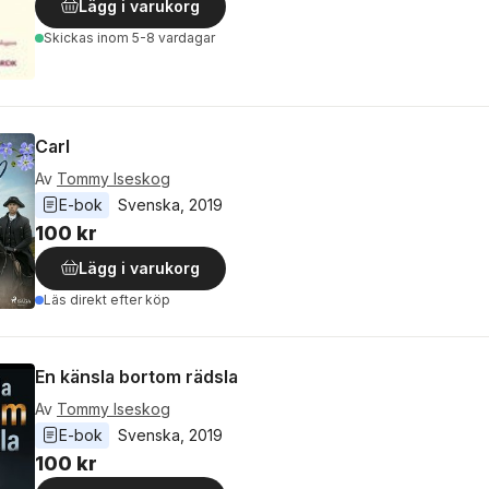
Lägg i varukorg
Skickas
inom 5-8 vardagar
Carl
Av
Tommy Iseskog
E-bok
Svenska
, 
2019
100 kr
Lägg i varukorg
Läs direkt efter köp
En känsla bortom rädsla
Av
Tommy Iseskog
E-bok
Svenska
, 
2019
100 kr