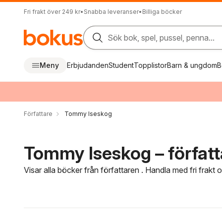
Fri frakt över 249 kr
•
Snabba leveranser
•
Billiga böcker
Sök bok, spel, pussel, penna...
Meny
Erbjudanden
Student
Topplistor
Barn & ungdom
B
Författare
Tommy Iseskog
Tommy Iseskog – författ
Visar alla böcker från författaren . Handla med fri frakt
Hoppa över filtreringsmeny