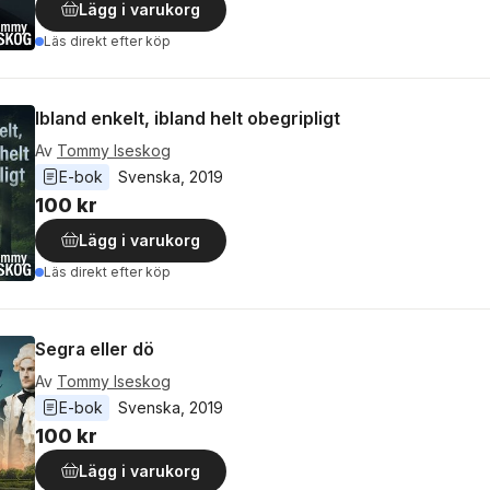
Lägg i varukorg
Läs direkt efter köp
Ibland enkelt, ibland helt obegripligt
Av
Tommy Iseskog
E-bok
Svenska
, 
2019
100 kr
Lägg i varukorg
Läs direkt efter köp
Segra eller dö
Av
Tommy Iseskog
E-bok
Svenska
, 
2019
100 kr
Lägg i varukorg