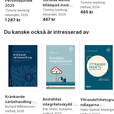
Personaljuridik
Tommy Iseskog
tillämpad inom
2025
Häftad
, 2024
arbetsrätten
Tommy Iseskog
Tommy Iseskog
485 kr
Inbunden
, 2024
Inbunden
, 2025
447 kr
1 287 kr
Hoppa över listan
Du kanske också är intresserad av
Kränkande
Anställdas
Yttrandefrihetsgr
särbehandling :
integritetsskydd :
ndlagarna :
rättssäker
Richard Mårtensson
och
Erik Grahn
,
Susanna
rättigheter och
Hans-Gunnar Axberge
Adin
Häftad
,
Cecilia Malm
, 2025
utredningsmetodik
Kjällström
Häftad
, 2017