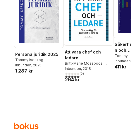
Säkerh
n och
Att vara chef och
Personaljuridik 2025
persona
Tommy I
ledare
Tommy Iseskog
Inbunden
ett arbe
Britt-Marie Mossboda
,
Inbunden
, 2025
411 kr
perspek
Mikael Peterson
Inbunden
, 2018
,
Inga
1 287 kr
Rönnholm
(
2
)
5,0
utav 5 stjärnor. Totalt antal röster:
264 kr