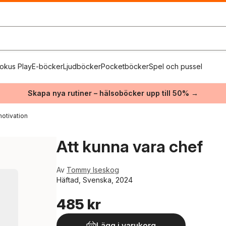
okus Play
E-böcker
Ljudböcker
Pocketböcker
Spel och pussel
Skapa nya rutiner – hälsoböcker upp till 50% →
otivation
Att kunna vara chef
Av
Tommy Iseskog
Häftad, Svenska, 2024
485 kr
Lägg i varukorg