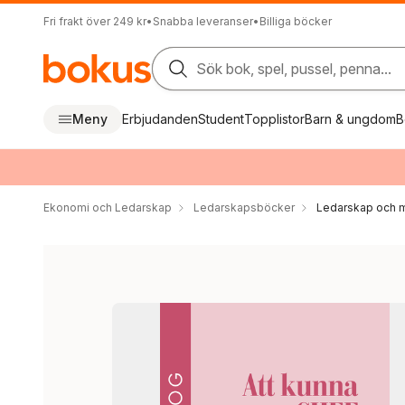
Fri frakt över 249 kr
•
Snabba leveranser
•
Billiga böcker
Sök bok, spel, pussel, penna...
Meny
Erbjudanden
Student
Topplistor
Barn & ungdom
B
Ekonomi och Ledarskap
Ledarskapsböcker
Ledarskap och m