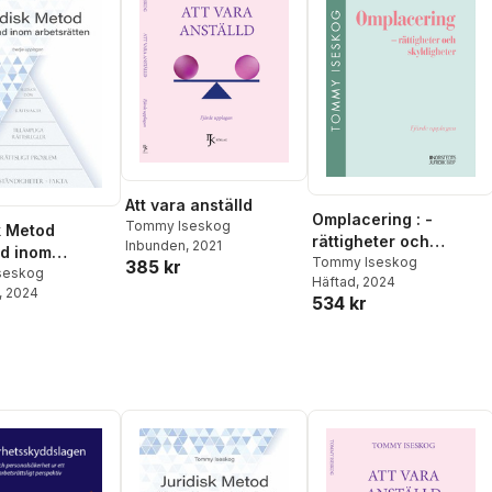
Att vara anställd
Omplacering : -
Tommy Iseskog
k Metod
rättigheter och
Inbunden
, 2021
ad inom
skyldigheter
Tommy Iseskog
385 kr
ätten
seskog
Häftad
, 2024
, 2024
534 kr