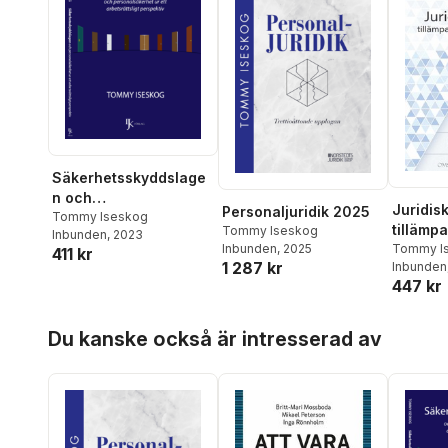
Säkerhetsskyddslage
n och
Juridis
Personaljuridik 2025
personalsäkerhet ur
Tommy Iseskog
tillämp
Tommy Iseskog
Inbunden
, 2023
ett arbetsrättsligt
arbetsr
Tommy I
Inbunden
, 2025
411 kr
perspektiv
1 287 kr
Inbunden
447 kr
Hoppa över listan
Du kanske också är intresserad av