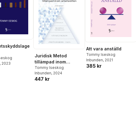
etsskyddslage
Att vara anställd
Tommy Iseskog
Juridisk Metod
lsäkerhet ur
seskog
Inbunden
, 2021
tillämpad inom
, 2023
tsrättsligt
385 kr
arbetsrätten
Tommy Iseskog
tiv
Inbunden
, 2024
447 kr