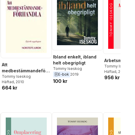
Ibland enkelt, ibland
Arbetsmiljöan
helt obegripligt
Att
Tommy Iseskog
Tommy Iseskog
medbestämmandeförh
Häftad
, 2025
E-bok
2019
andla
Tommy Iseskog
956 kr
100 kr
Häftad
, 2010
664 kr