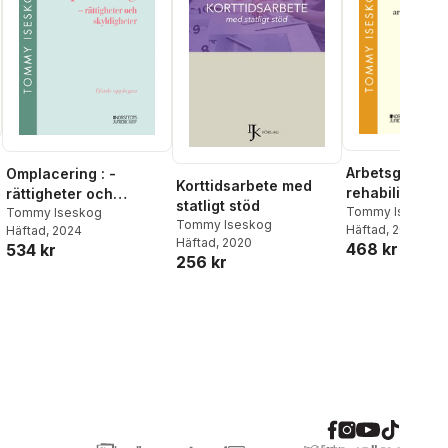
Arbetsgivaren
Omplacering : -
Korttidsarbete med
rehabilitering
rättigheter och
statligt stöd
arbetsanpass
Tommy Iseskog
skyldigheter
Tommy Iseskog
Tommy Iseskog
Häftad
, 2026
Häftad
, 2024
svar
Häftad
, 2020
468 kr
534 kr
256 kr