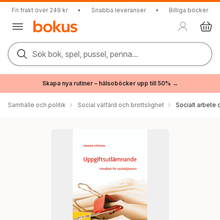
Fri frakt över 249 kr
•
Snabba leveranser
•
Billiga böcker
Sök bok, spel, pussel, penna...
Skapa nya rutiner – hälsoböcker upp till 50% →
Samhälle och politik
Social välfärd och brottslighet
Socialt arbete 