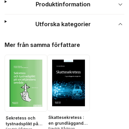
Produktinformation
Utforska kategorier
Hoppa över listan
Mer från samma författare
Skattesekretess :
Sekretess och
en grundläggande
tystnadsplikt på
redogörelse
Fredrik Rådman