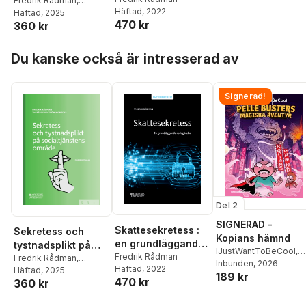
socialtjänstens
Fredrik Rådman
,
Häftad
, 2022
Therése Fridström
Häftad
, 2025
område
470 kr
360 kr
Montoya
Hoppa över listan
Du kanske också är intresserad av
Signerad!
Del 2
SIGNERAD -
Skattesekretess :
Sekretess och
Kopians hämnd
en grundläggande
tystnadsplikt på
IJustWantToBeCool
,
redogörelse
Fredrik Rådman
socialtjänstens
Fredrik Rådman
,
Joel Adolphson
Inbunden
, 2026
,
Emil
Häftad
, 2022
Therése Fridström
Häftad
, 2025
område
189 kr
Ejdemo Beer
,
Victor
470 kr
360 kr
Montoya
Beer