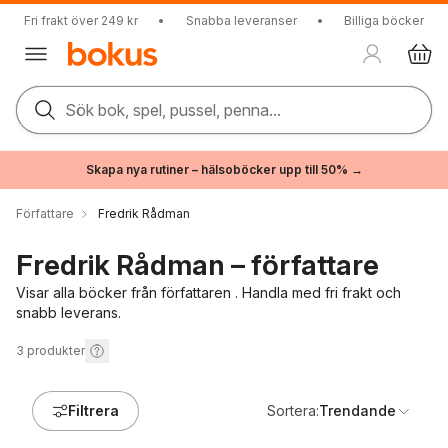
Fri frakt över 249 kr
•
Snabba leveranser
•
Billiga böcker
Sök bok, spel, pussel, penna...
Skapa nya rutiner – hälsoböcker upp till 50% →
Författare
Fredrik Rådman
Fredrik Rådman – författare
Visar alla böcker från författaren . Handla med fri frakt och
snabb leverans.
3
produkter
Filtrera
Sortera:
Trendande