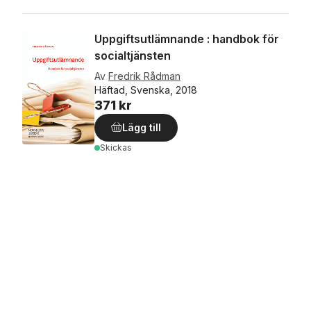
Uppgiftsutlämnande : handbok för
socialtjänsten
Av
Fredrik Rådman
Häftad, Svenska, 2018
371 kr
Lägg till
Skickas