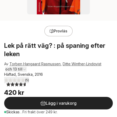
Provläs
Lek på rätt väg? : på spaning efter
leken
Av
Torben Hangaard Rasmussen
,
Ditte Winther-Lindqvist
och 13 till
Häftad, Svenska, 2016
(
5
)
4,6
utav 5 stjärnor. Totalt antal röster:
420 kr
Lägg i varukorg
Skickas
.
Fri frakt över 249 kr.