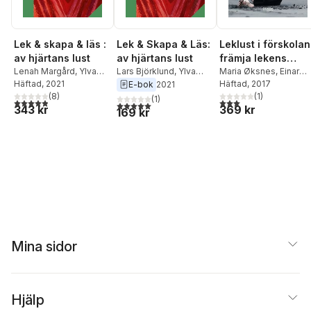
Lek & skapa & läs :
Lek & Skapa & Läs:
Leklust i förskolan
av hjärtans lust
av hjärtans lust
främja lekens
Lenah Margård
,
Ylva
Lars Björklund
,
Ylva
egenvärde
Maria Øksnes
,
Einar
Andersson
Häftad
, 2021
,
Lars-Erik
Ellneby
,
Lars-Erik Berg
,
Sundsdal
Häftad
, 2017
E-bok
2021
Berg
,
Lars Björklund
(
8
)
,
Pernilla Stalfelt
,
Lenah
(
1
)
(
1
)
4,9
utav 5 stjärnor. Totalt antal röster:
3,0
utav 5 stjärnor. Tota
5,0
utav 5 stjärnor. Totalt antal röster:
343 kr
369 kr
Ylva Ellneby
,
Manne af
Margård
,
Ylva
169 kr
Klintberg
,
Margaretha
Andersson
,
Manne af
Larsson
,
Eva Norén-
Klintberg
,
Margaretha
Björn
,
Pernilla Stalfelt
,
Larsson
,
Eva Norén-
Maria Taube
,
Christina
Björn
,
Maria Taube
,
Wahlund Nilsson
,
Christina Wahlund
Margareta Öhman
Nilsson
,
Margareta
Öhman
Mina sidor
Hjälp