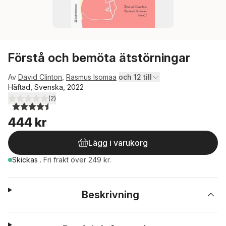
Förstå och bemöta ätstörningar
Av
David Clinton
,
Rasmus Isomaa
och 12 till
Häftad, Svenska, 2022
(
2
)
4,5
utav 5 stjärnor. Totalt antal röster:
444 kr
Lägg i varukorg
Skickas
.
Fri frakt över 249 kr.
Beskrivning