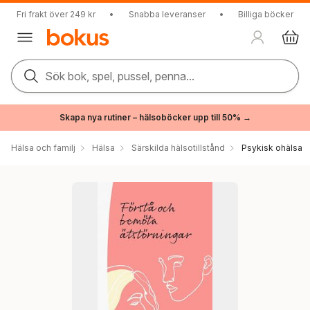
Fri frakt över 249 kr
•
Snabba leveranser
•
Billiga böcker
Sök bok, spel, pussel, penna...
Skapa nya rutiner – hälsoböcker upp till 50% →
Hälsa och familj
Hälsa
Särskilda hälsotillstånd
Psykisk ohälsa