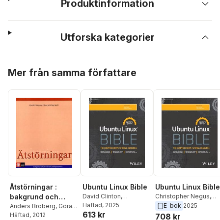
Produktinformation
Utforska kategorier
Hoppa över listan
Mer från samma författare
Ätstörningar :
Ubuntu Linux Bible
Ubuntu Linux Bible
bakgrund och
David Clinton
,
Christopher Negus
,
Christopher Negus
Häftad
, 2025
David Clinton
E-bok
2025
aktuella
Anders Broberg
,
Göran
613 kr
Carlsson
Häftad
, 2012
,
David Clinton
,
708 kr
behandlingsmetod