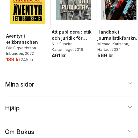
Att publicera : etik
Handbok i
Äventyr i
och juridik för
journalistikforskni
etikbranschen
journalister och
Nils Funcke
g
Michael Karlsson
,
Ola Sigvardsson
Kartonnage
, 2016
Jesper Strömbäck
Häftad
, 2024
,
publicister
Inbunden
, 2022
461 kr
569 kr
Jonas Andersson
,
139 kr
245 kr
Ulrika Andersson
,
Pete
Berglez
,
Annika
Bergström
,
Eric
Carlsson
,
Monika Djer
Pierre
,
Maria Edström
,
Mina sidor
Mattias Ekman
,
Jespe
Enbom
,
Elin
Gardeström
,
Marina
Ghersetti
,
Heike Graf
,
Hjälp
Maria Grafström
,
Mia-
Marie Hammarlin
,
Kristoffer Holt
,
Nicklas
Håkansson
,
Bengt
Om Bokus
Johansson
,
Torbjörn