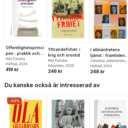
Offentlighetsprinci
Yttrandefrihet: i
I allmänhetens
pen : praktik och
krig och orostid
tjänst : framtiden
teori
Nils Funcke
Nils Funcke
för public service
Christina Jutterström
,
Häftad
, 2024
Inbunden
, 2026
Sofia Näsström
Häftad
, 2024
,
Jan
419 kr
246 kr
248 kr
Scherman
,
Ove
Joanson
,
Ulrika
Hoppa över listan
Andersson
,
Åsa
Du kanske också är intresserad av
Wikforss
,
Nils Funcke
,
Julia Agha
-43%