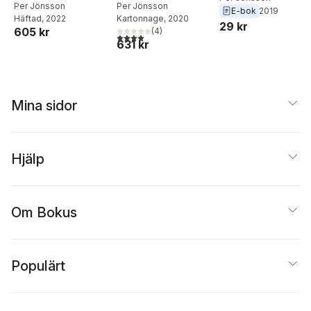
simulering i Python
Per Jönsson
teknik och
Per Jönsson
E-bok
2019
Häftad
, 2022
Kartonnage
, 2020
naturvetenskap :
29 kr
605 kr
(
4
)
med symbolisk
4,0
utav 5 stjärnor. Totalt antal röster:
631 kr
matematik
Mina sidor
Hjälp
Om Bokus
Populärt