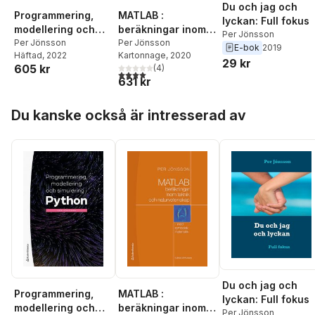
Du och jag och
Programmering,
MATLAB :
lyckan: Full fokus
modellering och
beräkningar inom
Per Jönsson
simulering i Python
Per Jönsson
teknik och
Per Jönsson
E-bok
2019
Häftad
, 2022
Kartonnage
, 2020
naturvetenskap :
29 kr
605 kr
(
4
)
med symbolisk
4,0
utav 5 stjärnor. Totalt antal röster:
631 kr
matematik
Hoppa över listan
Du kanske också är intresserad av
Du och jag och
Programmering,
MATLAB :
lyckan: Full fokus
modellering och
beräkningar inom
Per Jönsson