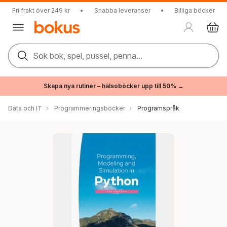
Fri frakt över 249 kr
•
Snabba leveranser
•
Billiga böcker
Sök bok, spel, pussel, penna...
Skapa nya rutiner – hälsoböcker upp till 50% →
Data och IT
Programmeringsböcker
Programspråk