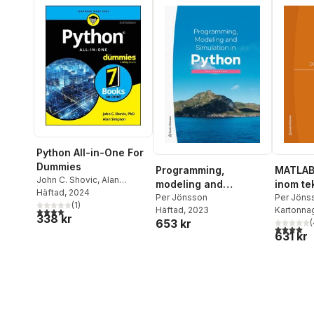
Python All-in-One For
Dummies
Programming,
MATLAB 
John C. Shovic
,
Alan
modeling and
inom te
Simpson
Häftad
, 2024
simulation in Python
Per Jönsson
naturve
Per Jöns
(
1
)
Häftad
, 2023
Kartonna
4,0
utav 5 stjärnor. Totalt antal röster:
symboli
338 kr
653 kr
(
4,0
utav 5 
631 kr