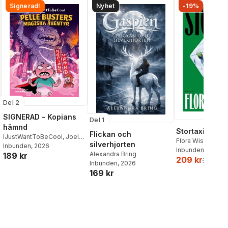
Signerad!
Nyhet
-19%
Del 2
SIGNERAD - Kopians
Del 1
hämnd
Stortaxi
Flickan och
IJustWantToBeCool
,
Joel
Flora Wiström
silverhjorten
Adolphson
Inbunden
, 2026
,
Emil Ejdemo
Inbunden
, 2026
Alexandra Bring
189 kr
Beer
,
Victor Beer
209 kr
259 kr
Inbunden
, 2026
169 kr