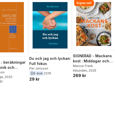
Signerad!
SIGNERAD - Mackans
Du och jag och lyckan:
kost : Middagar och
: beräkningar
Full fokus
matlådor
Marcus Frank
knik och
Per Jönsson
Inbunden
, 2026
tenskap : med
son
E-bok
2019
269 kr
ge
, 2020
sk matematik
29 kr
4
)
stjärnor. Totalt antal röster: