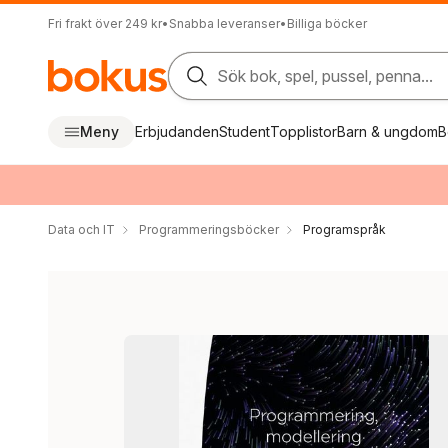
Fri frakt över 249 kr
•
Snabba leveranser
•
Billiga böcker
Sök bok, spel, pussel, penna...
Meny
Erbjudanden
Student
Topplistor
Barn & ungdom
B
Data och IT
Programmeringsböcker
Programspråk