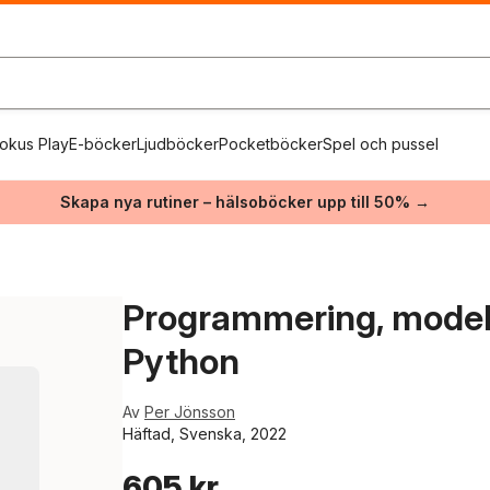
okus Play
E-böcker
Ljudböcker
Pocketböcker
Spel och pussel
Skapa nya rutiner – hälsoböcker upp till 50% →
Programmering, modell
Python
Av
Per Jönsson
Häftad, Svenska, 2022
605 kr