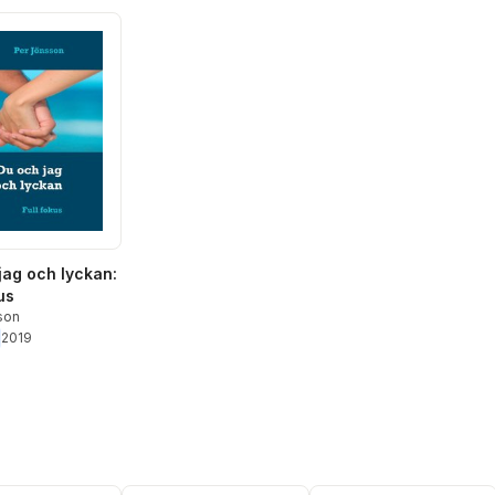
jag och lyckan:
us
son
2019