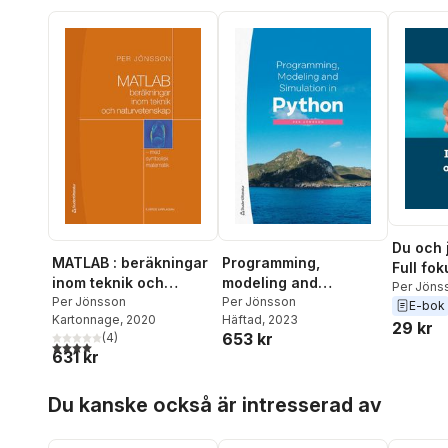
Du och 
MATLAB : beräkningar
Programming,
Full fok
inom teknik och
modeling and
Per Jöns
naturvetenskap : med
Per Jönsson
simulation in Python
Per Jönsson
E-bok
Kartonnage
, 2020
Häftad
, 2023
symbolisk matematik
29 kr
653 kr
(
4
)
4,0
utav 5 stjärnor. Totalt antal röster:
631 kr
Hoppa över listan
Du kanske också är intresserad av