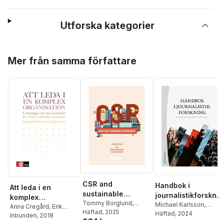
Utforska kategorier
Hoppa över listan
Mer från samma författare
CSR and
Handbok i
Att leda i en
sustainable
journalistikforskni
komplex
business
Tommy Borglund
,
g
Michael Karlsson
,
organisation :
Anna Cregård
,
Erik
Susanne Sweet
Häftad
, 2025
,
Jesper Strömbäck
Häftad
, 2024
,
Berntson
Inbunden
,
, 2018
Stefan
Utmaningar och