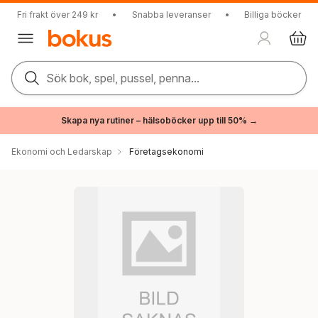
Fri frakt över 249 kr
•
Snabba leveranser
•
Billiga böcker
Sök bok, spel, pussel, penna...
Skapa nya rutiner – hälsoböcker upp till 50% →
Ekonomi och Ledarskap
Företagsekonomi