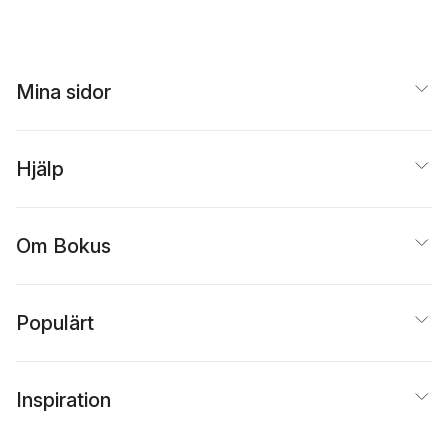
Widholm
,
Susanne
Klintman
,
Mari
Bååthe
,
Mikael Cäker
,
Wigorts Yngvesson
,
Kågström
,
Eugenia
Lotta Dellve
,
Nomie
Jenny Wiik
,
Henrik
Perez Vico
,
Peter
Eriksson
,
Tina Forsbe
Örnebring
Svensson
,
Katarina
Kankkunen
,
Maria
Wadstein MacLeod
,
Grafström
,
Annika
Mina sidor
Kajsa Lindberg
,
Sven
Härenstam
,
Hans
Widmalm
,
Johan
Lindgren
,
Margareta
Östling
,
Axel
Oudhuis
,
Sven Siverb
Brechensbauer
,
Maria
Johanna Stengård
,
Hjälp
Grafström
,
Anna
Sabrina Thelander
,
Ew
Jonsson
,
Mikael
Wikström
,
Johan
Klintman
Åkesson
Om Bokus
Populärt
Inspiration