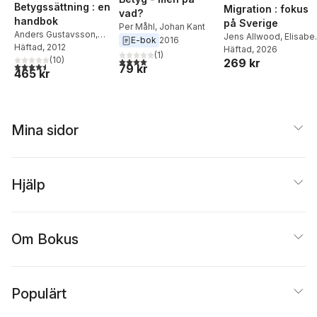
Betygssättning : en
Migration : fokus
vad?
handbok
på Sverige
Per Måhl
,
Johan Kant
Anders Gustavsson
,
Jens Allwood
,
Elisabe
E-bok
2016
Per Måhl
Häftad
, 2012
,
Bo Sundblad
Ahlsén
Häftad
,
, 2026
Anders
(
1
)
(
10
)
4,0
utav 5 stjärnor. Totalt antal röster:
269 kr
Gustavsson
,
Tobias
4,5
utav 5 stjärnor. Totalt antal röster:
79 kr
465 kr
Hübinette
,
John
Fletcher
,
Cenab Turun
Torbjörn Stenson
,
Ingmar Söhrman
,
Leif
Eriksson
Mina sidor
Hjälp
Om Bokus
Populärt