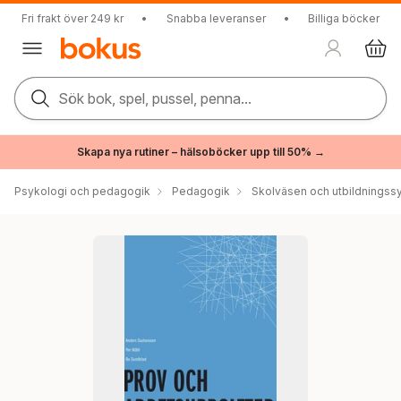
Fri frakt över 249 kr
•
Snabba leveranser
•
Billiga böcker
Sök bok, spel, pussel, penna...
Skapa nya rutiner – hälsoböcker upp till 50% →
Psykologi och pedagogik
Pedagogik
Skolväsen och utbildningss