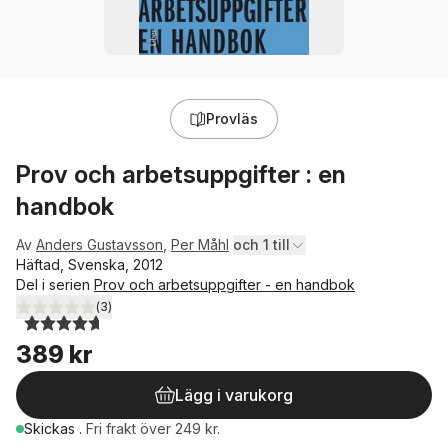
Provläs
Prov och arbetsuppgifter : en
handbok
Av
Anders Gustavsson
,
Per Måhl
och 1 till
Häftad, Svenska, 2012
Del i serien
Prov och arbetsuppgifter - en handbok
(
3
)
4,7
utav 5 stjärnor. Totalt antal röster:
389 kr
Lägg i varukorg
Skickas
.
Fri frakt över 249 kr.