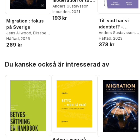
moderation or total
abstinence of
Anders Gustavsson
Inbunden
, 2021
alcohol : use of
193 kr
and opinion on
Till vad har vi
Migration : fokus
alcohol especially
identitet? -
på Sverige
in the western
Migration, etnicite
Anders Gustavsson
,
Jens Allwood
,
Elisabeth
Swedish
Charles Westin
Häftad
, 2023
Ahlsén
Häftad
,
, 2026
Anders
och
378 kr
countryside and
269 kr
Gustavsson
,
Tobias
funktionsnedsättn
coastal regions
Hübinette
,
John
ng
Fletcher
,
Cenab Turunc
,
during the late
Hoppa över listan
Torbjörn Stenson
,
nineteenth and
Du kanske också är intresserad av
Ingmar Söhrman
,
Leif
early twentieth
Eriksson
centuries
Betyg - men på