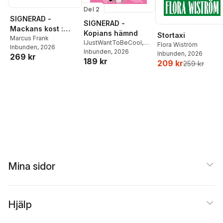
Del 2
SIGNERAD -
SIGNERAD -
Mackans kost :
Kopians hämnd
Stortaxi
Middagar och
Marcus Frank
IJustWantToBeCool
,
Flora Wiström
Inbunden
, 2026
matlådor
Joel Adolphson
Inbunden
, 2026
,
Emil
Inbunden
, 2026
269 kr
189 kr
Ejdemo Beer
,
Victor
209 kr
259 kr
Beer
Mina sidor
Hjälp