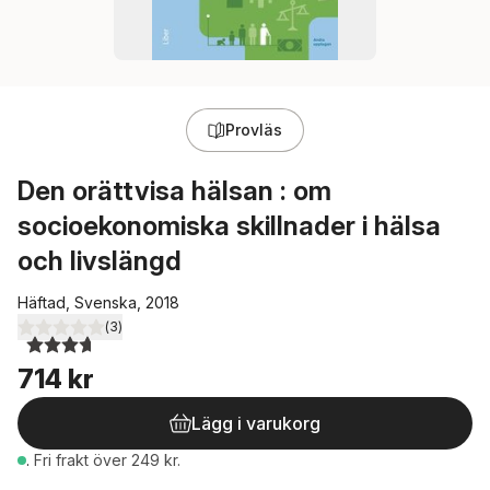
Provläs
Den orättvisa hälsan : om
socioekonomiska skillnader i hälsa
och livslängd
Häftad, Svenska, 2018
(
3
)
3,7
utav 5 stjärnor. Totalt antal röster:
714 kr
Lägg i varukorg
.
Fri frakt över 249 kr.