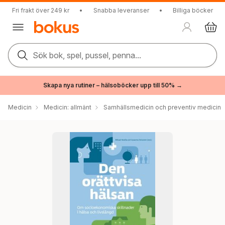
Fri frakt över 249 kr
•
Snabba leveranser
•
Billiga böcker
Sök bok, spel, pussel, penna...
Skapa nya rutiner – hälsoböcker upp till 50% →
Medicin
Medicin: allmänt
Samhällsmedicin och preventiv medicin