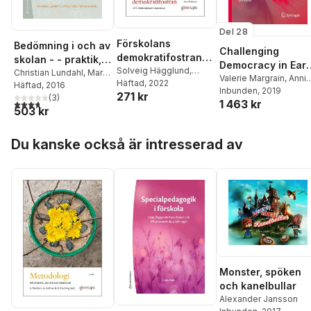
Del 28
Förskolans
Bedömning i och av
Challenging
demokratifostran, 2
skolan - - praktik,
Democracy in Earl
uppl : i ett
Solveig Hägglund
,
principer, politik
Christian Lundahl
,
Maria
Childhood
Valerie Margrain
,
Anni
Annica Löfdahl
Häftad
, 2022
föränderligt
Folke-Fichtelius
Häftad
, 2016
,
Astrid
Löfdahl Hultman
Inbunden
, 2019
Education
271 kr
Hultman
,
Nina
Birgitte Eggen
(
3
)
,
Johan
samhälle
1 463 kr
3,7
utav 5 stjärnor. Totalt antal röster:
Thelander
503 kr
Hofvendahl
,
Anders
Holmgren
,
Alli Klapp
,
Hoppa över listan
Helena Korp
,
Joakim
Du kanske också är intresserad av
Lindgren
,
Annica
Löfdahl Hultman
,
Håkan
Löfgren
,
Daniel
Pettersson
,
Henrik
Román
,
Margareta
Serder
,
Florian Waldow
,
Ann-Christine Vallberg
Roth
,
Barbro Westlund
Monster, spöken
och kanelbullar
Alexander Jansson