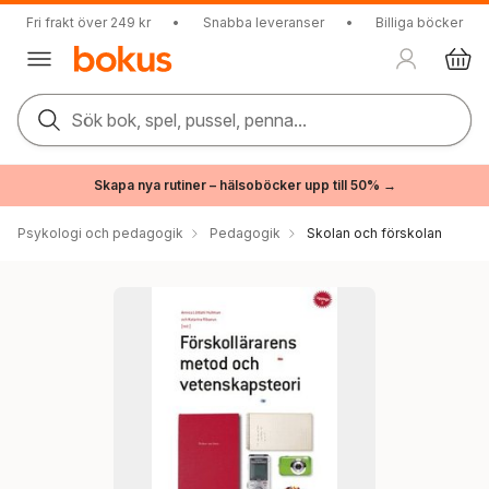
Fri frakt över 249 kr
•
Snabba leveranser
•
Billiga böcker
Sök bok, spel, pussel, penna...
Skapa nya rutiner – hälsoböcker upp till 50% →
Psykologi och pedagogik
Pedagogik
Skolan och förskolan