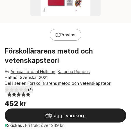
Provläs
Förskollärarens metod och
vetenskapsteori
Av
Annica Löfdahl Hultman
,
Katarina Ribaeus
Häftad, Svenska, 2021
Del i serien
Förskollärarens metod och vetenskapsteori
(
3
)
5,0
utav 5 stjärnor. Totalt antal röster:
452 kr
Lägg i varukorg
Skickas
.
Fri frakt över 249 kr.