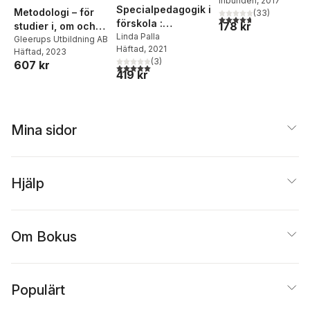
Inbunden
, 2017
Specialpedagogik i
Metodologi – för
(
33
)
4,7
utav 5 stjärnor. Tota
förskola :
178 kr
studier i, om och
grundläggande
Linda Palla
med förskolan, 2
Gleerups Utbildning AB
Häftad
, 2021
huvudsaker och
Häftad
, 2023
upp
(
3
)
607 kr
reflekterande
5,0
utav 5 stjärnor. Totalt antal röster:
419 kr
djupdykningar
Mina sidor
Hjälp
Om Bokus
Populärt