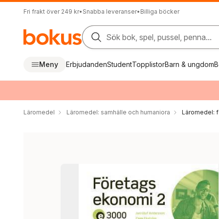
Fri frakt över 249 kr
•
Snabba leveranser
•
Billiga böcker
Sök bok, spel, pussel, penna...
Meny
Erbjudanden
Student
Topplistor
Barn & ungdom
B
Läromedel
Läromedel: samhälle och humaniora
Läromedel: 