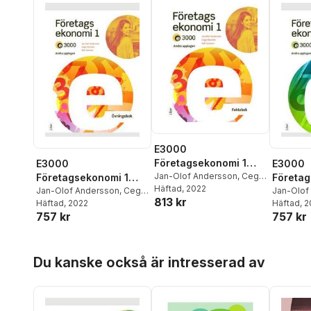
E3000
Företagsekonomi 1
E3000
E3000
Faktabok
Jan-Olof Andersson
,
Cege
Företagsekonomi 1
Företag
Ekström
Häftad
, 2022
,
Rolf Jansson
,
Övningsbok
Jan-Olof Andersson
,
Cege
Övning
Jan-Olof
813 kr
Jöran Enqvist
Ekström
Häftad
, 2022
,
Rolf Jansson
,
Ekström
Häftad
, 
,
757 kr
757 kr
Jöran Enqvist
Hoppa över listan
Du kanske också är intresserad av