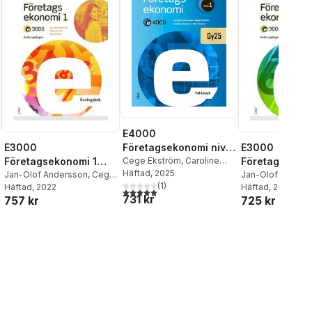
E4000
Företagsekonomi nivå
E3000
E3000
1 Faktabok
Cege Ekström
,
Caroline
Företagsekonomi 1
Företagsekon
Hansson
Häftad
, 2025
,
Rolf Jansson
,
Övningsbok
Jan-Olof Andersson
,
Cege
Kommentarer 
Jan-Olof Anders
Jan-Olof Andersson
(
1
)
Ekström
Häftad
, 2022
,
Rolf Jansson
,
Ekström
Häftad
, 2022
,
Rolf Ja
lösningar
5,0
utav 5 stjärnor. Totalt antal röster:
731 kr
757 kr
725 kr
Jöran Enqvist