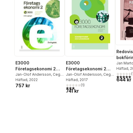
Redovis
bokförin
E3000
E3000
Jan Mart
Anna-Kar
Häftad
, 
Företagsekonomi 2
Företagsekonomi 2
(
Övningsbok
Jan-Olof Andersson
,
Cege
Kommentarer och
Jan-Olof Andersson
,
Cege
5,0
utav 5 
644 kr
Ekström
Häftad
, 2022
,
Rolf Jansson
Ekström
Häftad
, 2017
,
Rolf Jansson
,
lösningar
757 kr
Jöran Enqvist
(
1
)
3,0
utav 5 stjärnor. Totalt antal röster:
741 kr