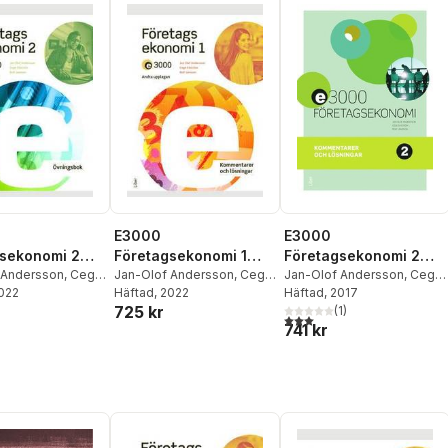
E3000
E3000
sekonomi 2
Företagsekonomi 1
Företagsekonomi 2
sbok
 Andersson
,
Cege
Kommentarer och
Jan-Olof Andersson
,
Cege
Kommentarer och
Jan-Olof Andersson
,
Cege
2022
Rolf Jansson
Ekström
Häftad
, 2022
,
Rolf Jansson
Ekström
Häftad
, 2017
,
Rolf Jansson
,
lösningar
lösningar
725 kr
Jöran Enqvist
(
1
)
3,0
utav 5 stjärnor. Totalt ant
741 kr