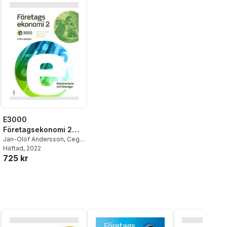
E3000
Företagsekonomi 2
Kommentarer och
Jan-Olof Andersson
,
Cege
Ekström
Häftad
, 2022
,
Rolf Jansson
lösningar
725 kr
al röster: