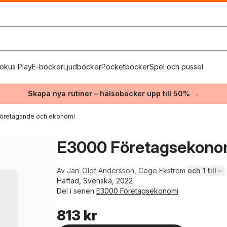
okus Play
E-böcker
Ljudböcker
Pocketböcker
Spel och pussel
Skapa nya rutiner – hälsoböcker upp till 50% →
företagande och ekonomi
E3000 Företagsekonom
Av
Jan-Olof Andersson
,
Cege Ekström
och 1 till
Häftad, Svenska, 2022
Del i serien
E3000 Företagsekonomi
813 kr