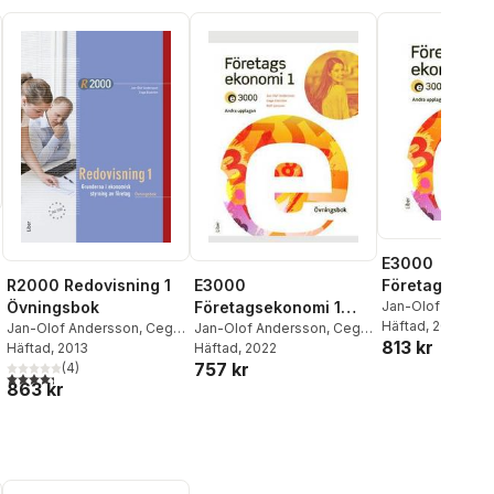
E3000
Företagsekono
R2000 Redovisning 1
E3000
Faktabok
Jan-Olof Anders
Övningsbok
Företagsekonomi 1
Ekström
Häftad
, 2022
,
Rolf Ja
al röster:
Jan-Olof Andersson
,
Cege
Övningsbok
Jan-Olof Andersson
,
Cege
813 kr
Jöran Enqvist
Ekström
Häftad
, 2013
Ekström
Häftad
, 2022
,
Rolf Jansson
,
757 kr
(
4
)
Jöran Enqvist
4,3
utav 5 stjärnor. Totalt antal röster:
863 kr