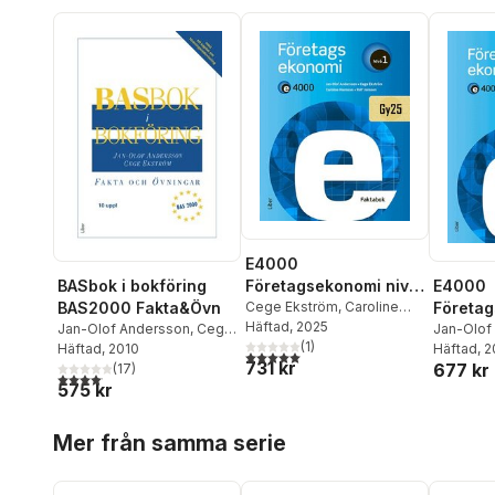
E4000
Företagsekonomi nivå
BASbok i bokföring
E4000
1 Faktabok
Cege Ekström
,
Caroline
BAS2000 Fakta&Övn
Företag
Hansson
Häftad
, 2025
,
Rolf Jansson
,
Jan-Olof Andersson
,
Cege
1 Övnin
Jan-Olof
Jan-Olof Andersson
(
1
)
Ekström
Häftad
, 2010
Ekström
Häftad
, 
,
5,0
utav 5 stjärnor. Totalt antal röster:
731 kr
677 kr
(
17
)
Rolf Jan
4,1
utav 5 stjärnor. Totalt antal röster:
575 kr
Hoppa över listan
Mer från samma serie