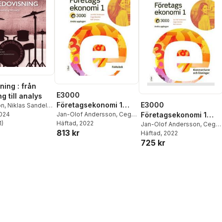
ning : från
E3000
g till analys
Företagsekonomi 1
E3000
on
,
Niklas Sandell
,
Faktabok
Jan-Olof Andersson
,
Cege
in Stockenstrand
2024
Företagsekonomi 1
Ekström
Häftad
, 2022
,
Rolf Jansson
,
1
)
Kommentarer och
Jan-Olof Andersson
,
Cege
stjärnor. Totalt antal röster:
813 kr
Jöran Enqvist
Ekström
Häftad
, 2022
,
Rolf Jansson
lösningar
725 kr