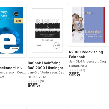
R2000 Redovisning 1
Faktabok
Jan-Olof Andersson
,
Cege
BASbok i bokföring
Ekström
Häftad
, 2013
sekonomi nivå
BAS 2000 Lösningar
(
7
)
3,9
utav 5 stjärnor. Totalt ant
gsbok
 Andersson
,
Cege
BAS 2000
Jan-Olof Andersson
,
Cege
915 kr
2025
Caroline Hansson
,
Ekström
Häftad
, 2010
sson
(
6
)
4,3
utav 5 stjärnor. Totalt antal röster:
499 kr