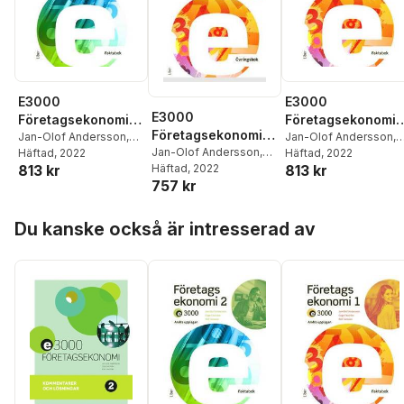
E3000
E3000
E3000
Företagsekonomi 2
Företagsekonomi 
Företagsekonomi 1
Faktabok
Jan-Olof Andersson
,
Faktabok
Jan-Olof Andersson
,
Övningsbok
Jan-Olof Andersson
,
Cege Ekström
Häftad
, 2022
,
Rolf
Cege Ekström
Häftad
, 2022
,
Rolf
813 kr
813 kr
Cege Ekström
Häftad
, 2022
,
Rolf
Jansson
Jansson
,
Jöran Enqvis
757 kr
Jansson
,
Jöran Enqvist
Hoppa över listan
Du kanske också är intresserad av