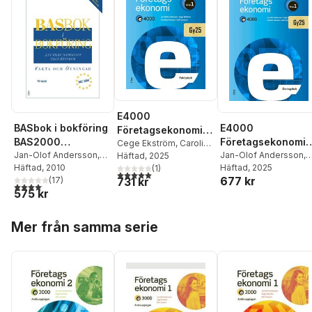
E4000
BASbok i bokföring
E4000
Företagsekonomi
BAS2000
Företagsekonomi
nivå 1 Faktabok
Cege Ekström
,
Caroline
Fakta&Övn
Jan-Olof Andersson
,
nivå 1 Övningsbok
Jan-Olof Andersson
,
Hansson
Häftad
, 2025
,
Rolf Jansson
,
Cege Ekström
Häftad
, 2010
Cege Ekström
Häftad
, 2025
,
Caroli
Jan-Olof Andersson
(
1
)
5,0
utav 5 stjärnor. Totalt antal röster:
677 kr
731 kr
(
17
)
Hansson
,
Rolf Jansso
4,1
utav 5 stjärnor. Totalt antal röster:
575 kr
Hoppa över listan
Mer från samma serie