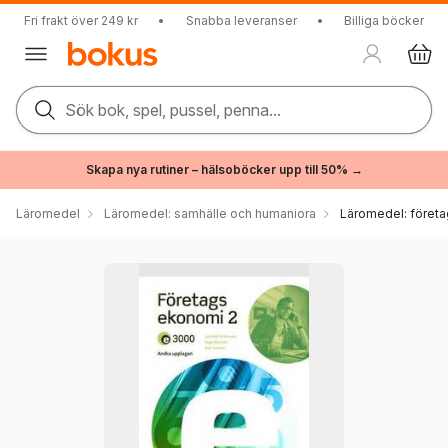
Fri frakt över 249 kr
•
Snabba leveranser
•
Billiga böcker
Sök bok, spel, pussel, penna...
Skapa nya rutiner – hälsoböcker upp till 50% →
Läromedel
Läromedel: samhälle och humaniora
Läromedel: föret