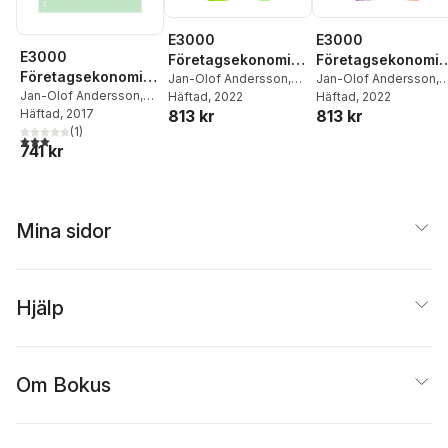
E3000
E3000
E3000
Företagsekonomi 2
Företagsekonomi 
Företagsekonomi 2
Faktabok
Jan-Olof Andersson
,
Faktabok
Jan-Olof Andersson
,
Kommentarer och
Jan-Olof Andersson
,
Cege Ekström
Häftad
, 2022
,
Rolf
Cege Ekström
Häftad
, 2022
,
Rolf
813 kr
813 kr
Cege Ekström
Häftad
, 2017
,
Rolf
Jansson
Jansson
,
Jöran Enqvis
lösningar
Jansson
,
(
1
Jöran Enqvist
)
3,0
utav 5 stjärnor. Totalt antal röster:
741 kr
Mina sidor
Hjälp
Om Bokus