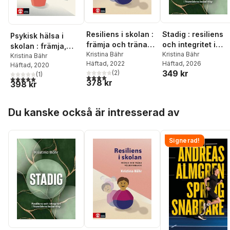
Resiliens i skolan :
Stadig : resiliens
Psykisk hälsa i
främja och träna
och integritet i
skolan : främja,
välbefinnande
Kristina Bähr
framtidens
Kristina Bähr
skydda och stärka
Kristina Bähr
Häftad
, 2022
Häftad
, 2026
ledarskap
Häftad
, 2020
349 kr
(
2
)
(
1
)
4,0
utav 5 stjärnor. Totalt antal röster:
5,0
utav 5 stjärnor. Totalt antal röster:
378 kr
398 kr
Hoppa över listan
Du kanske också är intresserad av
Signerad!