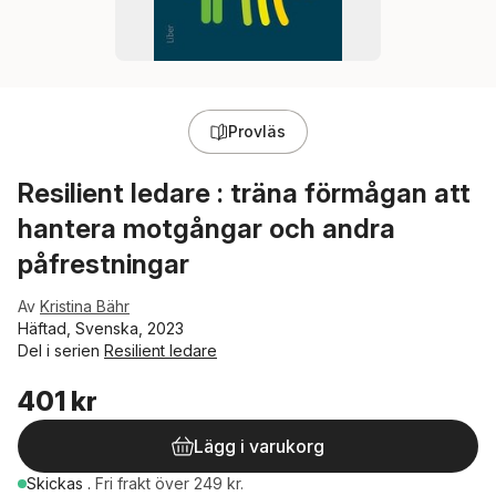
Provläs
Resilient ledare : träna förmågan att
hantera motgångar och andra
påfrestningar
Av
Kristina Bähr
Häftad, Svenska, 2023
Del i serien
Resilient ledare
401 kr
Lägg i varukorg
Skickas
.
Fri frakt över 249 kr.