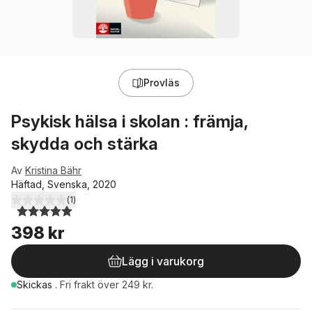
Provläs
Psykisk hälsa i skolan : främja,
skydda och stärka
Av
Kristina Bähr
Häftad, Svenska, 2020
(
1
)
5,0
utav 5 stjärnor. Totalt antal röster:
398 kr
Lägg i varukorg
Skickas
.
Fri frakt över 249 kr.