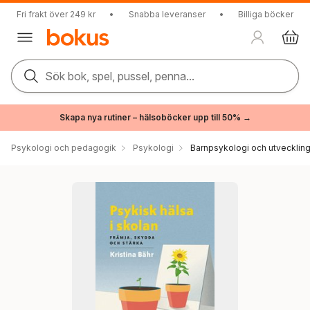
Fri frakt över 249 kr
•
Snabba leveranser
•
Billiga böcker
Sök bok, spel, pussel, penna...
Skapa nya rutiner – hälsoböcker upp till 50% →
Psykologi och pedagogik
Psykologi
Barnpsykologi och utvecklin