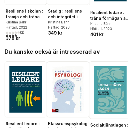
Resiliens i skolan :
Stadig : resiliens
Resilient ledare :
främja och träna
och integritet i
träna förmågan at
välbefinnande
Kristina Bähr
framtidens
Kristina Bähr
hantera motgånga
Kristina Bähr
Häftad
, 2022
Häftad
, 2026
ledarskap
Häftad
, 2023
och andra
349 kr
(
2
)
401 kr
4,0
utav 5 stjärnor. Totalt antal röster:
påfrestningar
378 kr
Hoppa över listan
Du kanske också är intresserad av
Resilient ledare :
Klassrumspsykolog
Socialtjänstlagen 