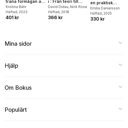
träna förmågan att
i : Från teori till
en praktisk
hantera motgångar
Kristina Bähr
praktik
David Didau
,
Nick Rose
vägledning
Emilia Danielsson
Häftad
, 2023
Häftad
, 2018
och andra
Häftad
, 2025
401 kr
366 kr
påfrestningar
330 kr
Mina sidor
Hjälp
Om Bokus
Populärt