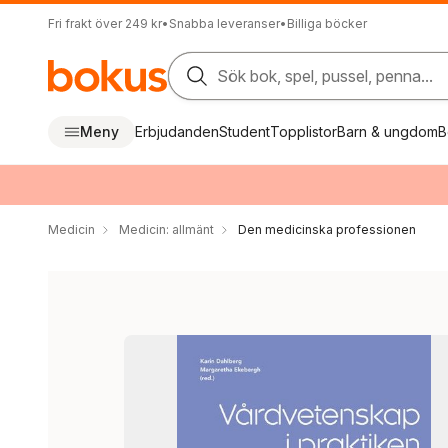
Fri frakt över 249 kr
•
Snabba leveranser
•
Billiga böcker
Sök bok, spel, pussel, penna...
Meny
Erbjudanden
Student
Topplistor
Barn & ungdom
B
Medicin
Medicin: allmänt
Den medicinska professionen