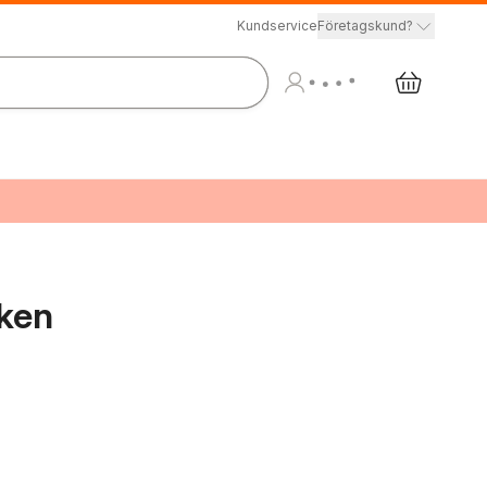
Kundservice
Företagskund?
iken