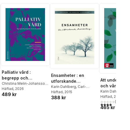
Palliativ vård :
Ensamheter : en
begrepp och
Att undersöka
utforskande
perspektiv i teori och
Christina Melin-Johansson
,
och vårdande
brevväxling
Karin Dahlberg
,
Carl-
Birgitta Andershed
Häftad
, 2026
,
Britt-
praktik
Karin Dahlberg
Magnus Stolt
Häftad
, 2015
,
Helena
489 kr
Marie Ternestedt
,
Camilla
Häftad
, 2014
388 kr
Dahlberg
Udo
,
Anette Alvariza
,
Sofia
al röster:
(
1
)
4,0
utav 5 stjärnor
Andersson
,
Ingela Beck
,
465 kr
Inger Benkel
,
Margareta
Brännström
,
Carl
Bäckersten
,
Charlotte
Castor
,
Helena Dahlberg
,