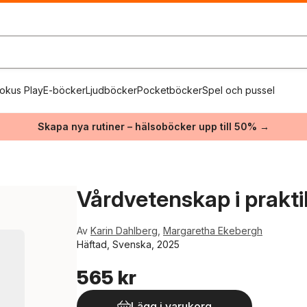
okus Play
E-böcker
Ljudböcker
Pocketböcker
Spel och pussel
Skapa nya rutiner – hälsoböcker upp till 50% →
Vårdvetenskap i prakt
Av
Karin Dahlberg
,
Margaretha Ekebergh
Häftad, Svenska, 2025
565 kr
Lägg i varukorg