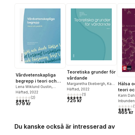
Teoretiska grunder för
Vårdvetenskapliga
vårdande
begrepp i teori och
Hälsa o
Margaretha Ekebergh
,
Karin
praktik
Lena Wiklund Gustin
,
Dahlberg
Häftad
, 2022
teori oc
Margareta Asp
Häftad
, 2022
,
Herdis
(
1
)
Karin Dah
5,0
utav 5 stjärnor. Totalt antal röster:
Alvsvåg
,
(
Maria Arman
2
)
,
725 kr
4,5
utav 5 stjärnor. Totalt antal röster:
Segeste
Inbunden
579 kr
Linda Berg
,
Ingegerd
(
Bergbom
,
Karin Dahlberg
,
4,3
utav 5 
465 kr
Margaretha Ekebergh
,
Katie Eriksson
,
Lisbeth
Hoppa över listan
Fagerström
,
Lennart
Du kanske också är intresserad av
Fredriksson
,
Isabell Fridh
,