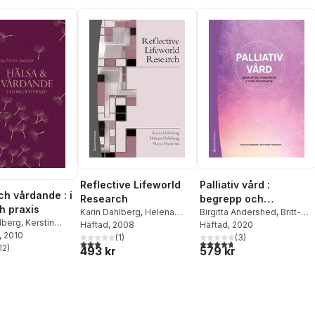
Reflective Lifeworld
Palliativ vård :
ch vårdande : i
Research
begrepp och
h praxis
Karin Dahlberg
,
Helena
perspektiv i teori och
Birgitta Andershed
,
Britt-
lberg
,
Kerstin
Dahlberg
Häftad
, 2008
,
Maria Nyström
Marie Ternestedt
Häftad
, 2020
,
Anette
praktik
n
, 2010
(
1
)
Alvariza
,
(
Magdalena
3
)
3,0
utav 5 stjärnor. Totalt antal röster:
4,7
utav 5 stjärnor. Totalt ant
12
)
493 kr
579 kr
Andersson
,
Inger Benkel
,
stjärnor. Totalt antal röster:
Eva Benzein
,
Ingrid
Bolmsjö
,
Margareta
Brännström
,
Berit Seiger
Cronfalk
,
Karin Dahlberg
,
Anna-Karin Edberg
,
Kristina