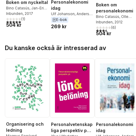
Personalekonomi
Boken om nyckeltal
Boken om
idag
Bino Catasús
,
Jan-Erik
personalekonomi
Gröjer
Inbunden
,
Olle Högberg
, 2017
,
Ulf Johanson
,
Anders
Bino Catasús
,
Olle
Anders Johrén
(
1
)
Johrén
E-bok
5,0
utav 5 stjärnor. Totalt antal röster:
Högberg
Inbunden
,
, 2012
Anders
504 kr
269 kr
Johrén
(
6
)
3,5
utav 5 stjärnor. Tota
504 kr
Hoppa över listan
Du kanske också är intresserad av
Organisering och
Personalekonomi
Personalvetenskap
ledning
idag
liga perspektiv på
Magnus Forslund