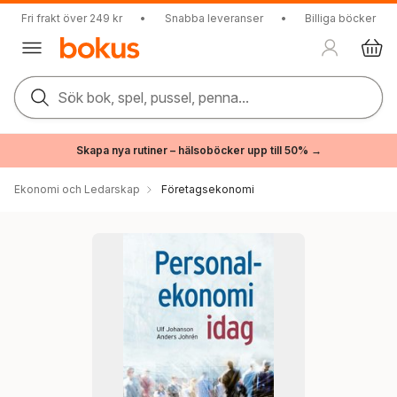
Fri frakt över 249 kr
•
Snabba leveranser
•
Billiga böcker
Sök bok, spel, pussel, penna...
Skapa nya rutiner – hälsoböcker upp till 50% →
Ekonomi och Ledarskap
Företagsekonomi