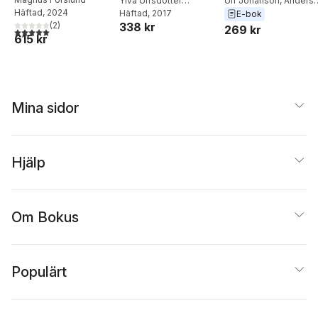
Ulf Johanson
,
Anders
lön och belöning
Ylva Ulfsdotter
Häftad
, 2024
Johrén
Eriksson
Häftad
, 2017
,
Bengt
E-bok
(
2
)
338 kr
Larsson
,
Petra
269 kr
5,0
utav 5 stjärnor. Totalt antal röster:
615 kr
Adolfsson
Mina sidor
Hjälp
Om Bokus
Populärt