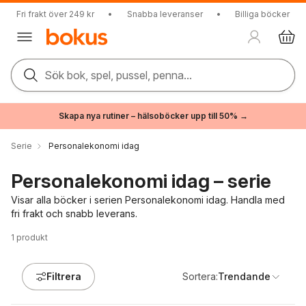
Fri frakt över 249 kr
•
Snabba leveranser
•
Billiga böcker
Sök bok, spel, pussel, penna...
Skapa nya rutiner – hälsoböcker upp till 50% →
Serie
Personalekonomi idag
Personalekonomi idag – serie
Visar alla böcker i serien Personalekonomi idag. Handla med
fri frakt och snabb leverans.
1
produkt
Filtrera
Sortera:
Trendande