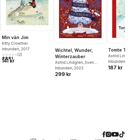
Min vän Jim
Kitty Crowther
Inbunden
, 2017
Tomte Tummet
Wichtel, Wunder,
(
2
)
Astrid Lindgren
Winterzauber
3,5
utav 5 stjärnor. Totalt antal röster:
141 kr
Inbunden
, 2014
Astrid Lindgren
,
Sven
187 kr
Nordqvist
Inbunden
, 2023
,
Susanne Lütje
,
299 kr
Betina Gotzen-Beek
,
Anne-
Kristin Zur Brügge