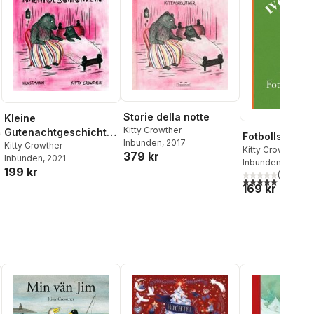
Storie della notte
Kleine
Kitty Crowther
Gutenachtgeschichte
Fotbollsmatc
Inbunden
, 2017
n
Kitty Crowther
Kitty Crowther
379 kr
Inbunden
, 2021
Inbunden
, 2011
199 kr
(
1
)
5,0
utav 5 stjärnor.
169 kr