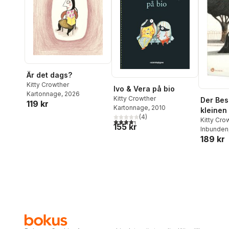
Är det dags?
Kitty Crowther
Ivo & Vera på bio
Kartonnage
, 2026
Kitty Crowther
Der Be
119 kr
Kartonnage
, 2010
kleinen
(
4
)
Kitty Cro
4,3
utav 5 stjärnor. Totalt antal röster:
155 kr
Inbunden
189 kr