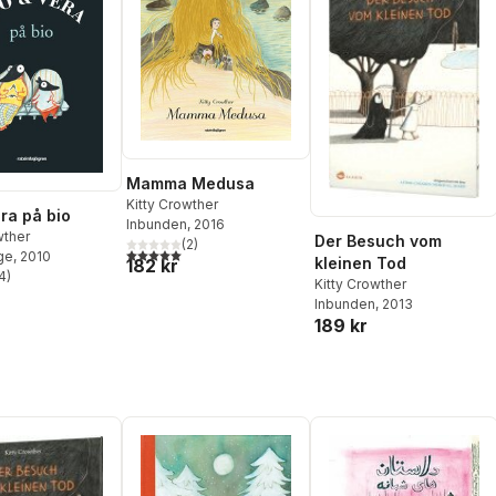
Mamma Medusa
Kitty Crowther
era på bio
Inbunden
, 2016
wther
Der Besuch vom
(
2
)
5,0
utav 5 stjärnor. Totalt antal röster:
ge
, 2010
kleinen Tod
182 kr
4
)
Kitty Crowther
stjärnor. Totalt antal röster:
Inbunden
, 2013
189 kr