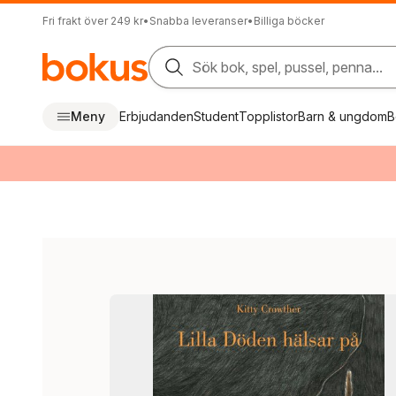
Fri frakt över 249 kr
•
Snabba leveranser
•
Billiga böcker
Sök bok, spel, pussel, penna...
Meny
Erbjudanden
Student
Topplistor
Barn & ungdom
B