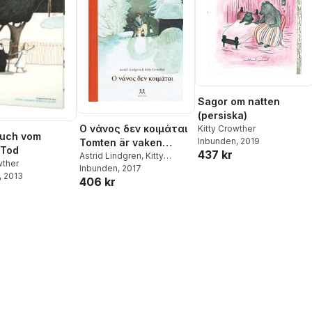
Sagor om natten
(persiska)
Ο νάνος δεν κοιμάται
Kitty Crowther
such vom
Inbunden
, 2019
Tomten är vaken
 Tod
437 kr
(Grekiska)
Astrid Lindgren
,
Kitty
wther
Crowther
Inbunden
, 2017
, 2013
406 kr