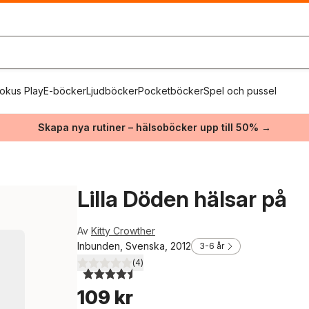
okus Play
E-böcker
Ljudböcker
Pocketböcker
Spel och pussel
Skapa nya rutiner – hälsoböcker upp till 50% →
Lilla Döden hälsar på
Av
Kitty Crowther
Inbunden, Svenska, 2012
3-6 år
(
4
)
4,5
utav 5 stjärnor. Totalt antal röster:
109 kr