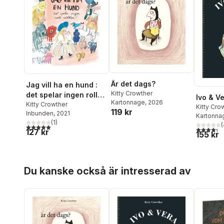
Är det dags?
Jag vill ha en hund :
Kitty Crowther
det spelar ingen roll
Ivo & V
Kartonnage
, 2026
vilken!
Kitty Crowther
Kitty Cro
119 kr
Inbunden
, 2021
Kartonna
(
1
)
(
5,0
utav 5 stjärnor. Totalt antal röster:
4,3
utav 5 
127 kr
155 kr
Hoppa över listan
Du kanske också är intresserad av