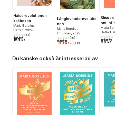
Hälsorevolutionen
Bliss : 
Långlevnadsrevolutio
kokboken
antiinf
nen
Maria Borelius
nycklarn
Maria Bor
Maria Borelius
Häftad
, 2024
Häftad
, 
längre, 
Inbunden
, 2025
(
4
)
(
4,0
utav 5 stjärnor. Totalt antal röster:
(
16
)
4,5
utav 5 
159 kr
4,1
utav 5 stjärnor. Totalt antal röster:
96 kr
199 kr
269 kr
Hoppa över listan
Du kanske också är intresserad av