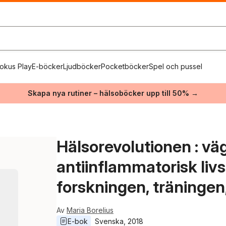
okus Play
E-böcker
Ljudböcker
Pocketböcker
Spel och pussel
Skapa nya rutiner – hälsoböcker upp till 50% →
Hälsorevolutionen : väg
antiinflammatorisk livs
forskningen, träningen
Av
Maria Borelius
E-bok
Svenska
, 
2018