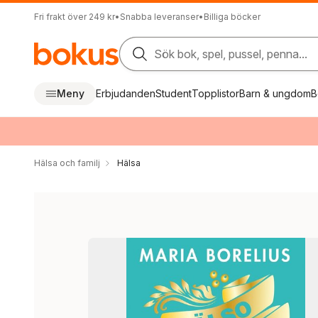
Fri frakt över 249 kr
•
Snabba leveranser
•
Billiga böcker
Sök bok, spel, pussel, penna...
Meny
Erbjudanden
Student
Topplistor
Barn & ungdom
B
Hälsa och familj
Hälsa