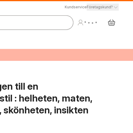
Kundservice
Företagskund?
en till en
stil : helheten, maten,
, skönheten, insikten