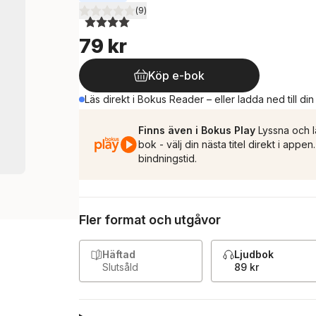
(
9
)
4,0
utav 5 stjärnor. Totalt antal röster:
79 kr
Köp e-bok
Läs direkt i Bokus Reader – eller ladda ned till di
Finns även i Bokus Play
Lyssna och l
bok - välj din nästa titel direkt i appe
bindningstid.
Fler format och utgåvor
Häftad
Ljudbok
Slutsåld
89 kr