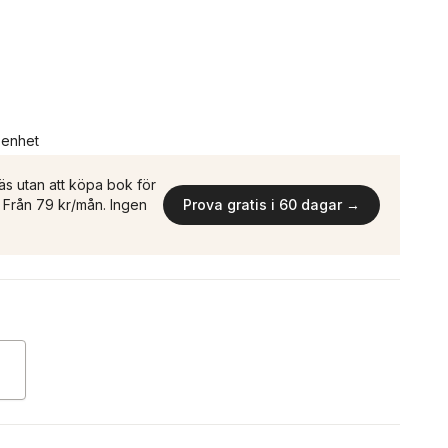
n enhet
äs utan att köpa bok för
n. Från 79 kr/mån. Ingen
Prova gratis i 60 dagar →