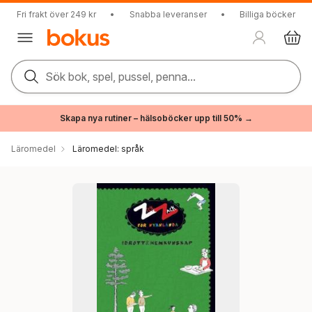
Fri frakt över 249 kr
•
Snabba leveranser
•
Billiga böcker
Sök bok, spel, pussel, penna...
Skapa nya rutiner – hälsoböcker upp till 50% →
Läromedel
Läromedel: språk