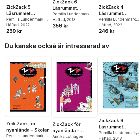
ZickZack 6
ZickZack 5
ZickZack 4
Läsrummet
Läsrummet
Läsrummet
Textsamling
Pernilla Lundenmark
,
Övningsbok,
Pernilla Lundenmark
,
Övningsbok,
Pernilla Lundenmark
,
Anna Modigh
Häftad
, 2013
356 kr
Anna Modigh
Häftad
, 2022
,
Karin
Anna Modigh
Häftad
, 2022
,
Karin
version 2
version 2
259 kr
246 kr
Lönnqvist
Lönnqvist
Hoppa över listan
Du kanske också är intresserad av
ZickZack 6
Zick Zack för
ZickZack för
Läsrummet
nyanlända - Skolan
nyanlända -
Övningsbok
Pernilla Lundenmark
,
Pernilla Lundenmark
,
Slöjden
Annika Löthagen
Anna Modigh
Häftad
, 2013