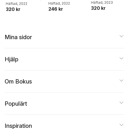
Anna Modigh
Häftad
, 2023
,
Karin
version 2
Anna Modigh
Häftad
, 2022
,
Karin
Anna Modigh
Häftad
, 2022
,
Karin
version 2
version 2
320 kr
Lönnqvist
246 kr
320 kr
Lönnqvist
Lönnqvist
Mina sidor
Hjälp
Om Bokus
Populärt
Inspiration