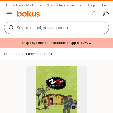
Fri frakt över 249 kr
•
Snabba leveranser
•
Billiga böcker
Sök bok, spel, pussel, penna...
Skapa nya rutiner – hälsoböcker upp till 50% →
Läromedel
Läromedel: språk