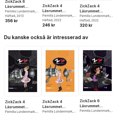
ZickZack 6
ZickZack 4
ZickZack 4
Läsrummet
Läsrummet
Läsrummet
Textsamling
Pernilla Lundenmark
,
Övningsbok,
Pernilla Lundenmark
,
Textsamling,
Pernilla Lundenmark
,
Anna Modigh
Häftad
, 2013
356 kr
Anna Modigh
Häftad
, 2022
,
Karin
Anna Modigh
Häftad
, 2022
,
Karin
version 2
version 2
246 kr
320 kr
Lönnqvist
Lönnqvist
Hoppa över listan
Du kanske också är intresserad av
ZickZack 6
ZickZack 4
ZickZack 4
Läsrummet
Läsrummet
Läsrummet
Textsamling,
Pernilla Lundenmark
,
Övningsbok,
Pernilla Lundenmark
,
Textsamling,
Pernilla Lundenmark
,