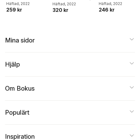
Anna Modigh
Häftad
, 2022
,
Karin
Anna Modigh
Häftad
, 2022
,
Karin
Anna Modigh
Häftad
, 2022
,
Karin
version 2
version 2
version 2
259 kr
246 kr
320 kr
Lönnqvist
Lönnqvist
Lönnqvist
Mina sidor
Hjälp
Om Bokus
Populärt
Inspiration