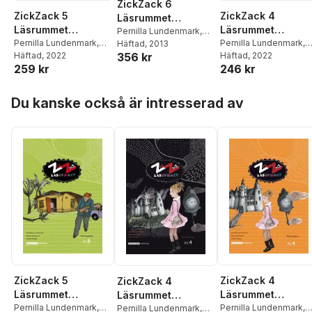
ZickZack 6
ZickZack 5
ZickZack 4
Läsrummet
Läsrummet
Läsrummet
Textsamling
Pernilla Lundenmark
,
Övningsbok,
Pernilla Lundenmark
,
Övningsbok,
Pernilla Lundenmark
,
Anna Modigh
Häftad
, 2013
356 kr
Anna Modigh
Häftad
, 2022
,
Karin
Anna Modigh
Häftad
, 2022
,
Karin
version 2
version 2
259 kr
246 kr
Lönnqvist
Lönnqvist
Hoppa över listan
Du kanske också är intresserad av
ZickZack 5
ZickZack 4
ZickZack 4
Läsrummet
Läsrummet
Läsrummet
Övningsbok,
Pernilla Lundenmark
,
Övningsbok,
Pernilla Lundenmark
,
Textsamling,
Pernilla Lundenmark
,