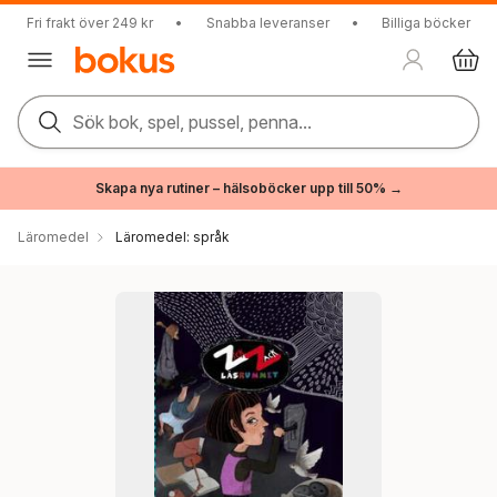
Fri frakt över 249 kr
•
Snabba leveranser
•
Billiga böcker
Sök bok, spel, pussel, penna...
Skapa nya rutiner – hälsoböcker upp till 50% →
Läromedel
Läromedel: språk