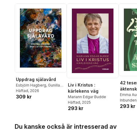
Uppdrag själavård
42 tese
Liv i Kristus :
Esbjörn Hagberg
,
Gunilla
äktensk
kärlekens väg
Löf Edberg
Häftad
, 2026
Emma Au
309 kr
Mariann Edgar Budde
Inbunden
Häftad
, 2025
293 kr
293 kr
Hoppa över listan
Du kanske också är intresserad av