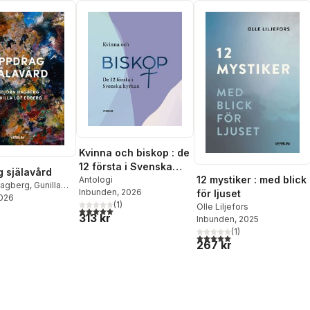
Kvinna och biskop : de
12 första i Svenska
 själavård
12 mystiker : med blick
kyrkan
Antologi
Hagberg
,
Gunilla
Inbunden
, 2026
för ljuset
rg
2026
(
1
)
Olle Liljefors
5,0
utav 5 stjärnor. Totalt antal röster:
313 kr
Inbunden
, 2025
(
1
)
5,0
utav 5 stjärnor. Totalt ant
267 kr