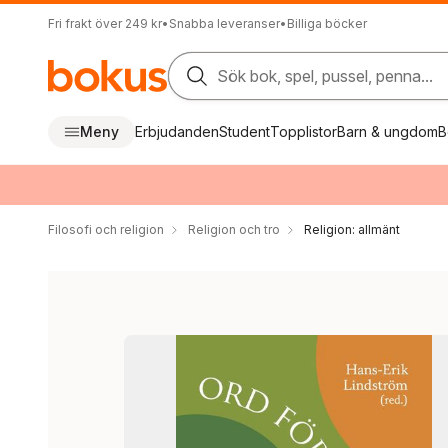
Fri frakt över 249 kr
•
Snabba leveranser
•
Billiga böcker
Sök bok, spel, pussel, penna...
Meny
Erbjudanden
Student
Topplistor
Barn & ungdom
B
Filosofi och religion
Religion och tro
Religion: allmänt