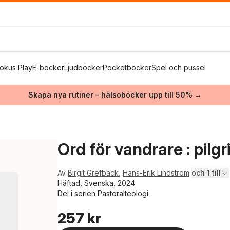
okus Play
E-böcker
Ljudböcker
Pocketböcker
Spel och pussel
Skapa nya rutiner – hälsoböcker upp till 50% →
Ord för vandrare : pil
Av
Birgit Grefbäck
,
Hans-Erik Lindström
och 1 till
Häftad, Svenska, 2024
Del i serien
Pastoralteologi
257 kr