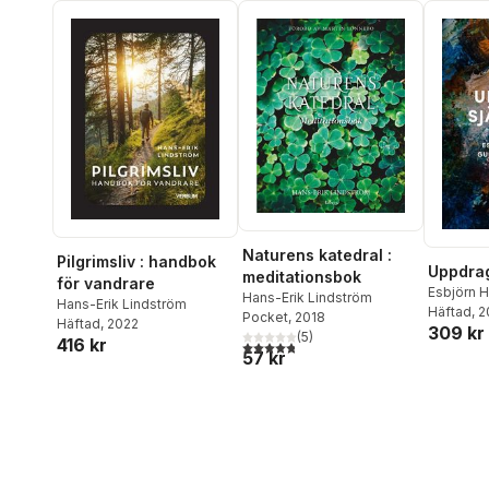
Naturens katedral :
Pilgrimsliv : handbok
Uppdrag
meditationsbok
för vandrare
Esbjörn 
Hans-Erik Lindström
Hans-Erik Lindström
Löf Edbe
Häftad
, 
Pocket
, 2018
Häftad
, 2022
309 kr
(
5
)
416 kr
4,8
utav 5 stjärnor. Totalt antal röster:
57 kr