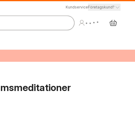
Kundservice
Företagskund?
grimsmeditationer