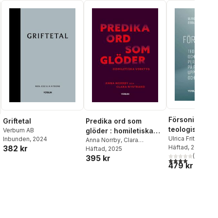
Försoningens 
Griftetal
Predika ord som
teologiska oc
Verbum AB
glöder : homiletiska
diakonala per
Ulrica Fritzson
,
E
Inbunden
, 2024
verktyg
Anna Norrby
,
Clara
382 kr
Älverbrandt
Häftad
, 2022
på försoning,
Nystrand
Häftad
, 2025
(
1
)
395 kr
upprättelse oc
4,0
utav 5 stjärnor
479 kr
al röster: