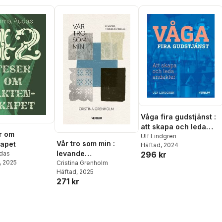
Våga fira gudstjänst :
att skapa och leda
r om
andakter
Ulf Lindgren
Vår tro som min :
apet
Häftad
, 2024
levande
296 kr
das
, 2025
trosbekännelse
Cristina Grenholm
Häftad
, 2025
271 kr