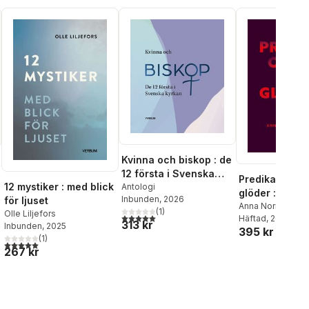
Kvinna och biskop : de
12 första i Svenska
Predika ord s
12 mystiker : med blick
kyrkan
Antologi
glöder : homil
Inbunden
, 2026
för ljuset
verktyg
Anna Norrby
,
Clar
(
1
)
Olle Liljefors
5,0
utav 5 stjärnor. Totalt antal röster:
Nystrand
Häftad
, 2025
313 kr
Inbunden
, 2025
395 kr
(
1
)
5,0
utav 5 stjärnor. Totalt antal röster:
267 kr