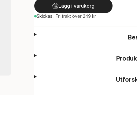
Lägg i varukorg
Skickas
.
Fri frakt över 249 kr.
Be
Produk
Utfors