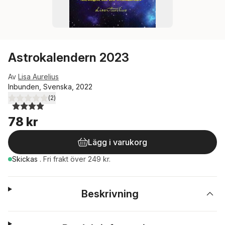
Astrokalendern 2023
Av
Lisa Aurelius
Inbunden, Svenska, 2022
(
2
)
4,0
utav 5 stjärnor. Totalt antal röster:
78 kr
Lägg i varukorg
Skickas
.
Fri frakt över 249 kr.
Beskrivning