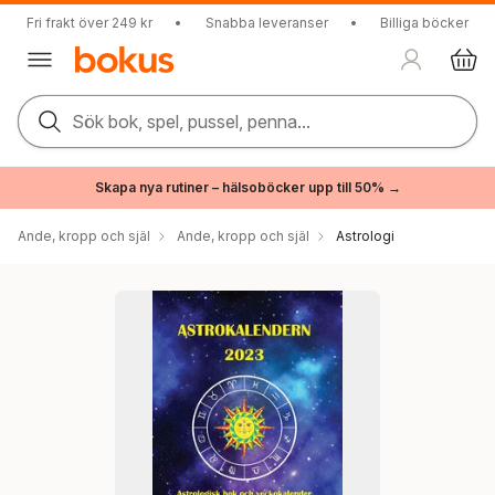
Fri frakt över 249 kr
•
Snabba leveranser
•
Billiga böcker
Sök bok, spel, pussel, penna...
Skapa nya rutiner – hälsoböcker upp till 50% →
Ande, kropp och själ
Ande, kropp och själ
Astrologi