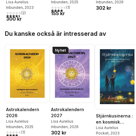
mörker till ljus
Lisa Aurelius
Inbunden
, 2025
Inbunden
, 2026
302 kr
Inbunden
, 2023
(
1
)
4,0
utav 5 stjärnor. Totalt antal röster:
155 kr
(
2
)
4,5
utav 5 stjärnor. Totalt antal röster:
300 kr
Hoppa över listan
Du kanske också är intresserad av
Nyhet
Astrokalendern
Astrokalendern
2026
2027
Stjärnkusinerna :
Lisa Aurelius
Lisa Aurelius
en kosmisk
Inbunden
, 2025
Inbunden
, 2026
kärlekshistoria
Lisa Aurelius
302 kr
(
1
)
Pocket
, 2023
utan gränser
4,0
utav 5 stjärnor. Totalt antal röster: