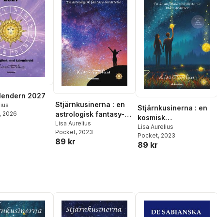
lendern 2027
Stjärnkusinerna : en
lius
Stjärnkusinerna : en
, 2026
astrologisk fantasy-
kosmisk
berättelse
Lisa Aurelius
kärlekshistoria utan
Lisa Aurelius
Pocket
, 2023
Pocket
, 2023
gränser
89 kr
89 kr