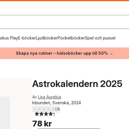
okus Play
E-böcker
Ljudböcker
Pocketböcker
Spel och pussel
Skapa nya rutiner – hälsoböcker upp till 50% →
Astrokalendern 2025
Av
Lisa Aurelius
Inbunden, Svenska, 2024
(
3
)
4,3
utav 5 stjärnor. Totalt antal röster:
78 kr