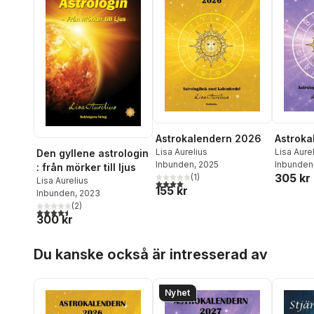
Astrokalendern 2026
Astroka
Lisa Aurelius
Lisa Aure
Den gyllene astrologin
Inbunden
, 2025
Inbunden
: från mörker till ljus
305 kr
(
1
)
Lisa Aurelius
4,0
utav 5 stjärnor. Totalt antal röster:
155 kr
Inbunden
, 2023
(
2
)
4,5
utav 5 stjärnor. Totalt antal röster:
300 kr
Hoppa över listan
Du kanske också är intresserad av
Nyhet