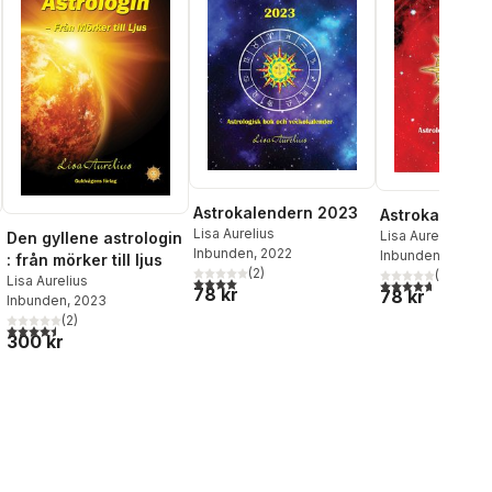
Astrokalendern 2023
Astrokalende
Lisa Aurelius
Lisa Aurelius
Den gyllene astrologin
Inbunden
, 2022
Inbunden
, 2023
: från mörker till ljus
(
2
)
(
3
)
Lisa Aurelius
4,0
utav 5 stjärnor. Totalt antal röster:
4,7
utav 5 stjärnor
78 kr
78 kr
Inbunden
, 2023
(
2
)
4,5
utav 5 stjärnor. Totalt antal röster:
al röster:
300 kr