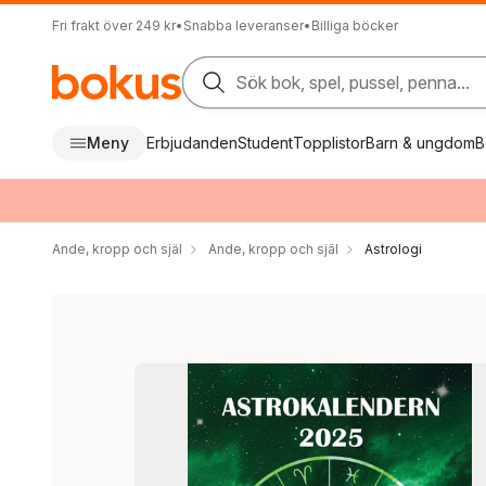
Fri frakt över 249 kr
•
Snabba leveranser
•
Billiga böcker
Sök bok, spel, pussel, penna...
Meny
Erbjudanden
Student
Topplistor
Barn & ungdom
B
Ande, kropp och själ
Ande, kropp och själ
Astrologi