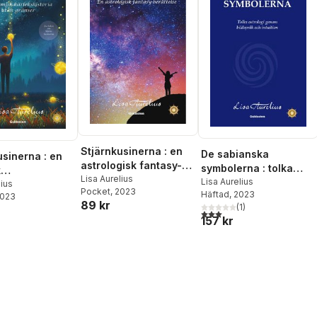
Stjärnkusinerna : en
De sabianska
usinerna : en
astrologisk fantasy-
symbolerna : tolka
k
berättelse
Lisa Aurelius
astrologi genom
Lisa Aurelius
historia utan
lius
Pocket
, 2023
Häftad
, 2023
bildspråk och intuition
2023
89 kr
(
1
)
3,0
utav 5 stjärnor. Totalt ant
157 kr