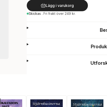
Lägg i varukorg
Skickas
.
Fri frakt över 249 kr.
Be
Produk
Utfors