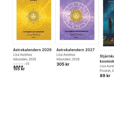
Astrokalendern 2026
Astrokalendern 2027
Lisa Aurelius
Lisa Aurelius
Stjärnk
Inbunden
, 2025
Inbunden
, 2026
kosmis
305 kr
(
1
)
4,0
utav 5 stjärnor. Totalt antal röster:
kärleks
Lisa Aure
155 kr
Pocket
, 
gränser
89 kr