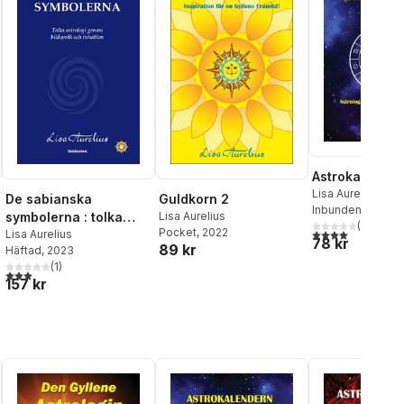
Astrokalende
Lisa Aurelius
De sabianska
Guldkorn 2
Inbunden
, 2022
symbolerna : tolka
Lisa Aurelius
(
2
)
Pocket
, 2022
4,0
utav 5 stjärnor
astrologi genom
Lisa Aurelius
78 kr
89 kr
Häftad
, 2023
bildspråk och intuition
(
1
)
3,0
utav 5 stjärnor. Totalt antal röster:
157 kr