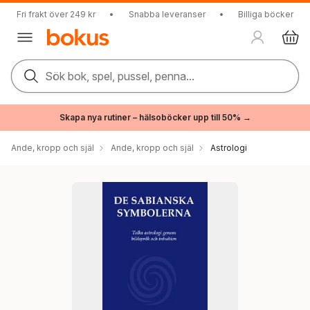
Fri frakt över 249 kr
•
Snabba leveranser
•
Billiga böcker
Sök bok, spel, pussel, penna...
Skapa nya rutiner – hälsoböcker upp till 50% →
Ande, kropp och själ
Ande, kropp och själ
Astrologi