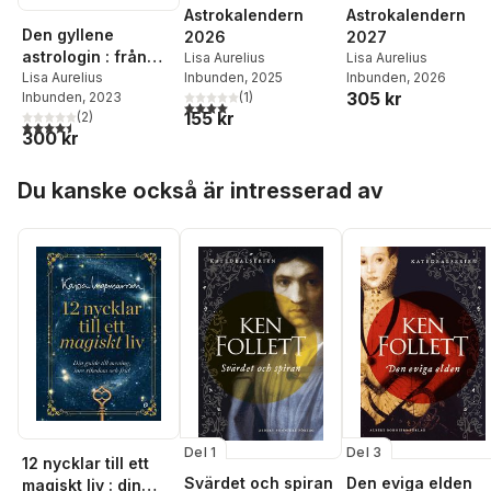
Astrokalendern
Astrokalendern
Den gyllene
2026
2027
astrologin : från
Lisa Aurelius
Lisa Aurelius
mörker till ljus
Lisa Aurelius
Inbunden
, 2025
Inbunden
, 2026
305 kr
Inbunden
, 2023
(
1
)
4,0
utav 5 stjärnor. Totalt antal röster:
155 kr
(
2
)
4,5
utav 5 stjärnor. Totalt antal röster:
300 kr
Hoppa över listan
Du kanske också är intresserad av
Del 1
Del 3
12 nycklar till ett
Svärdet och spiran
Den eviga elden
magiskt liv : din