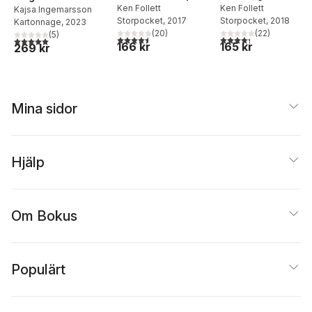
Ken Follett
Ken Follett
guide till mening,
Kajsa Ingemarsson
Storpocket
, 2017
Storpocket
, 2018
Kartonnage
, 2023
inre rikedom och
(
20
)
(
22
)
(
5
)
frid
4,5
utav 5 stjärnor. Totalt antal röster:
4,3
utav 5 stjärnor. Tota
5,0
utav 5 stjärnor. Totalt antal röster:
166 kr
165 kr
269 kr
Mina sidor
Hjälp
Om Bokus
Populärt