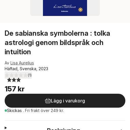
De sabianska symbolerna : tolka
astrologi genom bildspråk och
intuition
Av
Lisa Aurelius
Häftad, Svenska, 2023
(
1
)
3,0
utav 5 stjärnor. Totalt antal röster:
157 kr
Lägg i varukorg
Skickas
.
Fri frakt över 249 kr.