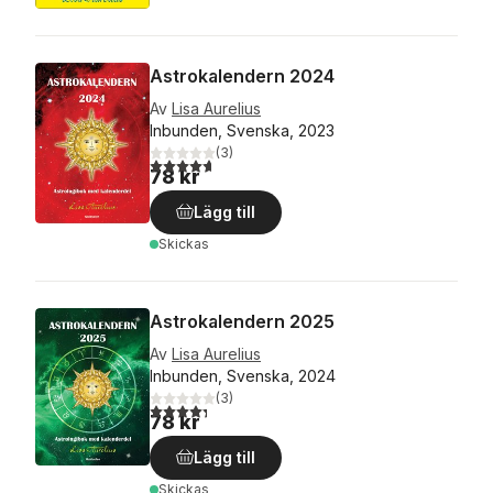
Astrokalendern 2024
Av
Lisa Aurelius
Inbunden, Svenska, 2023
(
3
)
4,7
utav 5 stjärnor. Totalt antal röster:
78 kr
Lägg till
Skickas
Astrokalendern 2025
Av
Lisa Aurelius
Inbunden, Svenska, 2024
(
3
)
4,3
utav 5 stjärnor. Totalt antal röster:
78 kr
Lägg till
Skickas