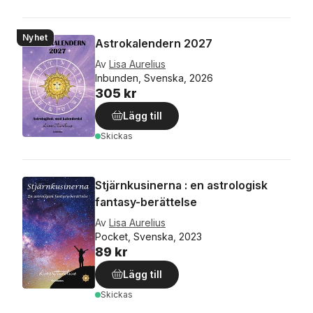
Nyhet
Astrokalendern 2027
Av
Lisa Aurelius
Inbunden, Svenska, 2026
305 kr
Lägg till
Skickas
Stjärnkusinerna : en astrologisk
fantasy-berättelse
Av
Lisa Aurelius
Pocket, Svenska, 2023
89 kr
Lägg till
Skickas