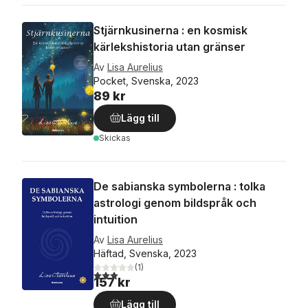
Stjärnkusinerna : en kosmisk
kärlekshistoria utan gränser
Av
Lisa Aurelius
Pocket, Svenska, 2023
89 kr
Lägg till
Skickas
De sabianska symbolerna : tolka
astrologi genom bildspråk och
intuition
Av
Lisa Aurelius
Häftad, Svenska, 2023
(
1
)
3,0
utav 5 stjärnor. Totalt antal röster:
157 kr
Lägg till