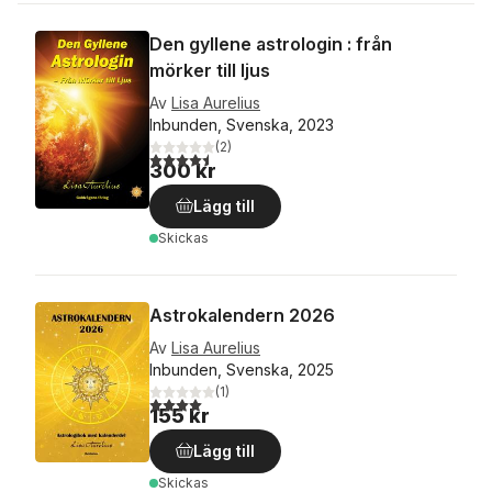
Den gyllene astrologin : från
mörker till ljus
Av
Lisa Aurelius
Inbunden, Svenska, 2023
(
2
)
4,5
utav 5 stjärnor. Totalt antal röster:
300 kr
Lägg till
Skickas
Astrokalendern 2026
Av
Lisa Aurelius
Inbunden, Svenska, 2025
(
1
)
4,0
utav 5 stjärnor. Totalt antal röster:
155 kr
Lägg till
Skickas