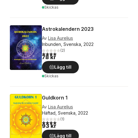
Skickas
Astrokalendern 2023
Av
Lisa Aurelius
Inbunden, Svenska, 2022
(
2
)
4,0
utav 5 stjärnor. Totalt antal röster:
78 kr
Lägg till
Skickas
Guldkorn 1
Av
Lisa Aurelius
Häftad, Svenska, 2022
(
1
)
4,0
utav 5 stjärnor. Totalt antal röster:
93 kr
Lägg till