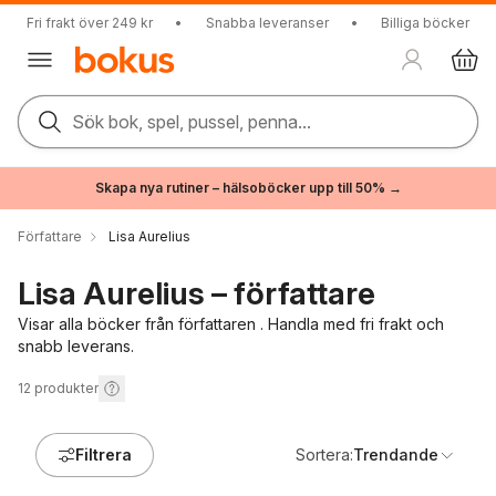
Fri frakt över 249 kr
•
Snabba leveranser
•
Billiga böcker
Sök bok, spel, pussel, penna...
Skapa nya rutiner – hälsoböcker upp till 50% →
Författare
Lisa Aurelius
Lisa Aurelius – författare
Visar alla böcker från författaren . Handla med fri frakt och
snabb leverans.
12
produkter
Filtrera
Sortera:
Trendande