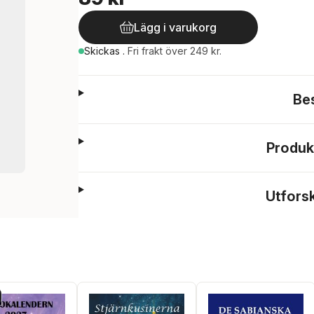
Lägg i varukorg
Skickas
.
Fri frakt över 249 kr.
Be
Produk
Utfors