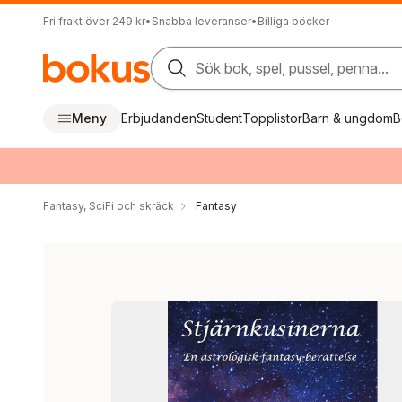
Fri frakt över 249 kr
•
Snabba leveranser
•
Billiga böcker
Sök bok, spel, pussel, penna...
Meny
Erbjudanden
Student
Topplistor
Barn & ungdom
B
Fantasy, SciFi och skräck
Fantasy