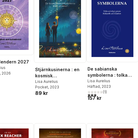
lendern 2027
lius
De sabianska
Stjärnkusinerna : en
, 2026
symbolerna : tolka
kosmisk
astrologi genom
Lisa Aurelius
kärlekshistoria utan
Lisa Aurelius
Häftad
, 2023
bildspråk och intuition
Pocket
, 2023
gränser
(
1
)
89 kr
3,0
utav 5 stjärnor. Totalt ant
157 kr