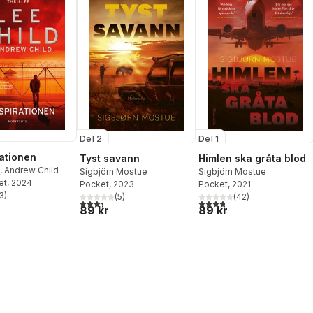
Del 2
Del 1
ationen
Tyst savann
Himlen ska gråta blod
,
Andrew Child
Sigbjörn Mostue
Sigbjörn Mostue
et
, 2024
Pocket
, 2023
Pocket
, 2021
3
)
(
5
)
(
42
)
stjärnor. Totalt antal röster:
3,4
utav 5 stjärnor. Totalt antal röster:
3,8
utav 5 stjärnor. Totalt ant
89 kr
89 kr