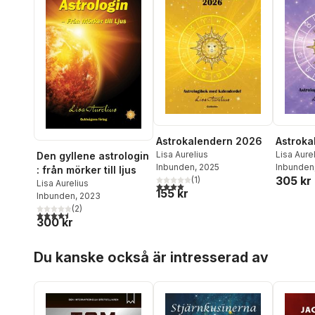
Astrokalendern 2026
Astroka
Lisa Aurelius
Lisa Aure
Den gyllene astrologin
Inbunden
, 2025
Inbunden
: från mörker till ljus
305 kr
(
1
)
Lisa Aurelius
4,0
utav 5 stjärnor. Totalt antal röster:
155 kr
Inbunden
, 2023
(
2
)
4,5
utav 5 stjärnor. Totalt antal röster:
300 kr
Hoppa över listan
Du kanske också är intresserad av