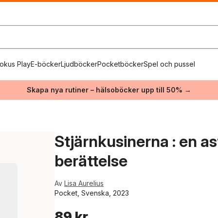
okus Play
E-böcker
Ljudböcker
Pocketböcker
Spel och pussel
Skapa nya rutiner – hälsoböcker upp till 50% →
Stjärnkusinerna : en as
berättelse
Av
Lisa Aurelius
Pocket, Svenska, 2023
89 kr