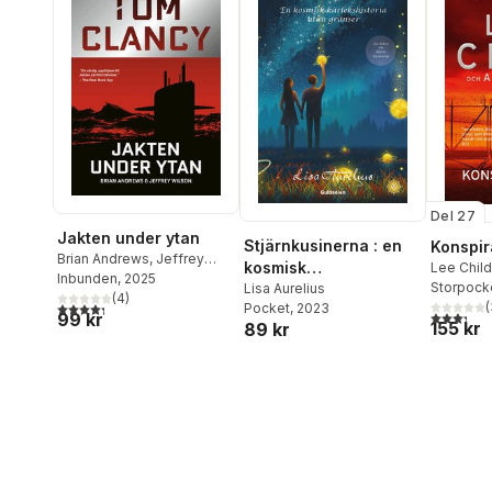
Del 27
Jakten under ytan
Stjärnkusinerna : en
Konspir
Brian Andrews
,
Jeffrey
kosmisk
Lee Child
Wilson
Inbunden
,
Tom Clancy
, 2025
Storpock
kärlekshistoria utan
Lisa Aurelius
(
4
)
4,3
utav 5 stjärnor. Totalt antal röster:
(
Pocket
, 2023
gränser
3,3
utav 5 
99 kr
155 kr
89 kr