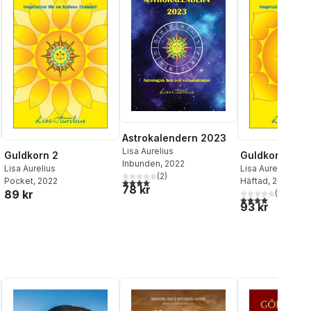
Astrokalendern 2023
Lisa Aurelius
Guldkorn 2
Guldkorn 1
Inbunden
, 2022
Lisa Aurelius
Lisa Aurelius
(
2
)
Pocket
, 2022
Häftad
, 2022
4,0
utav 5 stjärnor. Totalt antal röster:
78 kr
89 kr
(
1
)
4,0
utav 5 stjärnor
93 kr
al röster: