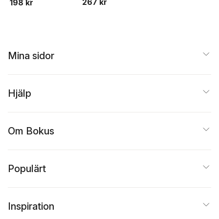
267 kr
198 kr
Lycke
och barn
Mina sidor
Hjälp
Om Bokus
Populärt
Inspiration