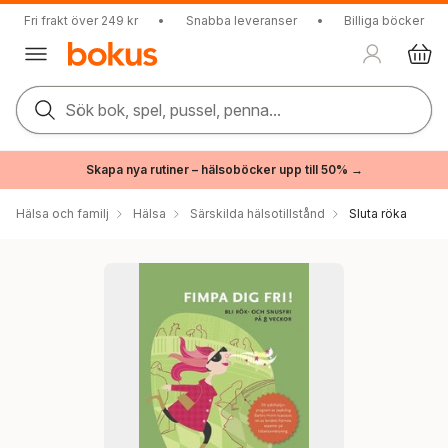
Fri frakt över 249 kr
•
Snabba leveranser
•
Billiga böcker
Sök bok, spel, pussel, penna...
Skapa nya rutiner – hälsoböcker upp till 50% →
Hälsa och familj
Hälsa
Särskilda hälsotillstånd
Sluta röka