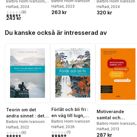
handbok för hälso-
Barbro Holm Ivarsson
arbete : praktisk
Barbro Holm Ivarsson
,
handbok för skola
Barbro Holm Ivarsson
Häftad
, 2023
Liria Ortiz
Häftad
, 2024
,
Peter
Häftad
, 2024
och sjukvården
handbok för socialt
263 kr
320 kr
Wirbing
(
8
)
arbete
4,6
utav 5 stjärnor. Totalt antal röster:
243 kr
Hoppa över listan
Du kanske också är intresserad av
Förlåt och bli fri :
Teorin om det
Motiverande
en väg till lugn,
andra sinnet : det
samtal och
styrka och
Barbro Holm Ivarsson
glädjefulla sättet
Barbro Holm Ivarsson
behandling vid
Barbro Holm Ivarsson
,
Häftad
, 2026
Häftad
, 2022
välbefinnande
att leva
Liselotte Kuehn
Häftad
, 2013
övervikt och fetm
(
1
)
(
6
)
287 kr
Krylborn
,
Sofia Trygg
5,0
utav 5 stjärnor. Totalt antal röster:
4,7
utav 5 stjärnor. Totalt antal röster:
- vuxna, ungdoma