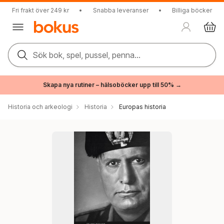
Fri frakt över 249 kr
•
Snabba leveranser
•
Billiga böcker
Sök bok, spel, pussel, penna...
Skapa nya rutiner – hälsoböcker upp till 50% →
Historia och arkeologi
Historia
Europas historia