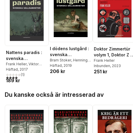
I dödens lustgård :
Doktor Zimmertür
Nattens paradis :
svenska
volym 1, Doktor Z ;
svenska
sällsamheter
Bram Stoker
,
Henning
D:r Zimmertürs
Frank Heller
sällsamheter
Frank Heller
,
Viktor
Berger
Häftad
,
, 2019
Zacharias
Inbunden
, 2023
diagnoser
Rydberg
Häftad
, 2017
,
Zacharias
206 kr
Topelius
,
Axel
251 kr
Topelius
(
,
1
Runar Schildt
)
,
Wallengren
,
Frank
4,0
utav 5 stjärnor. Totalt antal röster:
189 kr
Anders Celsius
,
Heller
,
Falstaff Fakir
,
Emanuel Swedenborg
,
Helena Nyblom
Hoppa över listan
Gabriel Israel Hartman
,
Du kanske också är intresserad av
Per Gustaf Berg
,
Henning Berger
,
Falstaff Fakir
,
Axel
Wallengren
,
Hugo
Öberg