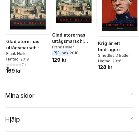
Gladiatorernas
uttågsmarsch:
Gladiatorernas
Krig är ett
anteckningar från
Frank Heller
uttågsmarsch :
bedrägeri
E-bok
2018
Italien 1939-43.
anteckningar från
Frank Heller
Smedley D Butler
129 kr
Häftad
, 2019
Italien 1939-43
Häftad
, 2026
(
1
)
128 kr
1,0
utav 5 stjärnor. Totalt antal röster:
169 kr
Mina sidor
Hjälp