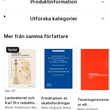
Produktinformation
Utforska kategorier
Hoppa över listan
Mer från samma författare
Nyhet
Del 117
Lantmäteriet och
Preskription av
Taxeringsrevision 
Karl XI:s reduktion :
skattefordringar
ur ett
statsförvaltningens
Martin Andersson
,
Björn
Mats Höglund
,
Marie
rättssäkerhetsper
Mats Höglund