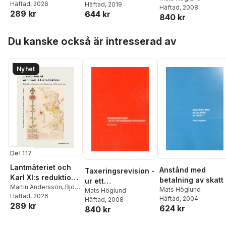
Asker
Häftad
,
Annika Björklund
, 2026
,
Karlsson-Tuula
Häftad
, 2019
,
Ylva
utveckling under
Häftad
, 2008
pektiv
289 kr
Lisa-Maria Cambladh
,
644 kr
Larsson
,
Nils-Bertil
1600-talets slut
840 kr
Mats Höglund
,
Kristofer
Morgell
Jupiter
,
Olof Karsvall
,
Hoppa över listan
Du kanske också är intresserad av
Jesper Larsson
,
Ingvar
Lindqvist
,
Bo
Lundström
,
Haik
Thomas Porada
,
Nyhet
Cristina Prytz
,
Clas
Tollin
,
Göran Ulväng
,
Anders Wästfelt
Del 117
Lantmäteriet och
Anstånd med
Taxeringsrevision -
Karl XI:s reduktion :
betalning av skatt
ur ett
statsförvaltningens
Martin Andersson
,
Björn
Mats Höglund
rättssäkerhetspers
Mats Höglund
Asker
Häftad
,
Annika Björklund
, 2026
,
utveckling under
Häftad
, 2004
Häftad
, 2008
pektiv
289 kr
Lisa-Maria Cambladh
,
624 kr
1600-talets slut
840 kr
Mats Höglund
,
Kristofer
Jupiter
,
Olof Karsvall
,