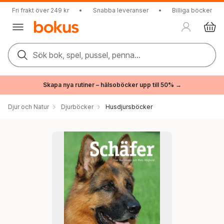
Fri frakt över 249 kr
•
Snabba leveranser
•
Billiga böcker
Sök bok, spel, pussel, penna...
Skapa nya rutiner – hälsoböcker upp till 50% →
Djur och Natur
Djurböcker
Husdjursböcker