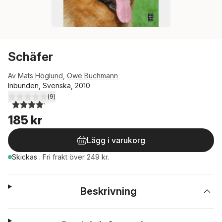
Schäfer
Av
Mats Höglund
,
Owe Buchmann
Inbunden, Svenska, 2010
(
9
)
4,1
utav 5 stjärnor. Totalt antal röster:
185 kr
Lägg i varukorg
Skickas
.
Fri frakt över 249 kr.
Beskrivning