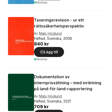
Skickas
Taxeringsrevision - ur ett
rättssäkerhetsperspektiv
Av
Mats Höglund
Häftad, Svenska, 2008
840 kr
Lägg till
Skickas
Dokumentation av
internprissättning – med inriktning
på land-för-land-rapportering
Av
Mats Höglund
Häftad, Svenska, 2021
709 kr