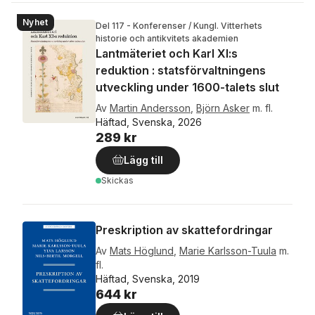
Nyhet
Del 117 - Konferenser / Kungl. Vitterhets
historie och antikvitets akademien
Lantmäteriet och Karl XI:s
reduktion : statsförvaltningens
utveckling under 1600-talets slut
Av
Martin Andersson
,
Björn Asker
m. fl.
Häftad, Svenska, 2026
289 kr
Lägg till
Skickas
Preskription av skattefordringar
Av
Mats Höglund
,
Marie Karlsson-Tuula
m.
fl.
Häftad, Svenska, 2019
644 kr