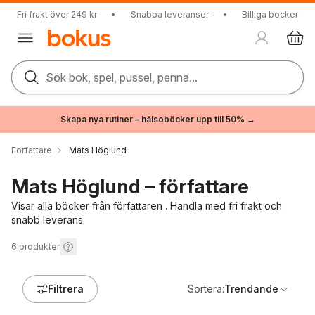
Fri frakt över 249 kr
•
Snabba leveranser
•
Billiga böcker
Sök bok, spel, pussel, penna...
Skapa nya rutiner – hälsoböcker upp till 50% →
Författare
Mats Höglund
Mats Höglund – författare
Visar alla böcker från författaren . Handla med fri frakt och
snabb leverans.
6
produkter
Filtrera
Sortera:
Trendande