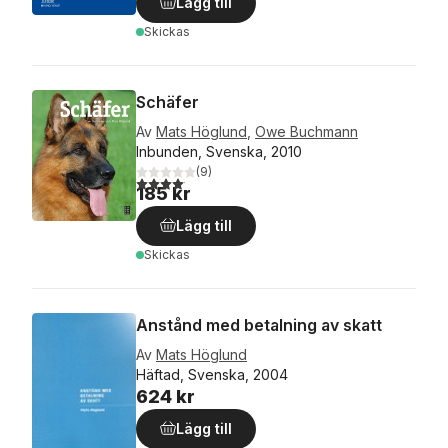
Lägg till
Skickas
Schäfer
Av
Mats Höglund
,
Owe Buchmann
Inbunden, Svenska, 2010
(
9
)
4,1
utav 5 stjärnor. Totalt antal röster:
185 kr
Lägg till
Skickas
Anstånd med betalning av skatt
Av
Mats Höglund
Häftad, Svenska, 2004
624 kr
Lägg till