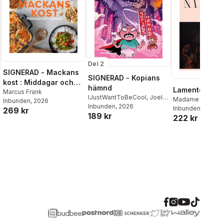
Del 2
SIGNERAD - Mackans
SIGNERAD - Kopians
kost : Middagar och
hämnd
Lamento
matlådor
Marcus Frank
IJustWantToBeCool
,
Joel
Madame Nielsen
Inbunden
, 2026
Adolphson
Inbunden
, 2026
,
Emil Ejdemo
Inbunden
, 2026
269 kr
189 kr
Beer
,
Victor Beer
222 kr