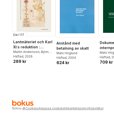
Del 117
Lantmäteriet och Karl
Dokumen
Anstånd med
XI:s reduktion :
internpr
betalning av skatt
statsförvaltningens
Martin Andersson
,
Björn
med inr
Mats Hög
Mats Höglund
Asker
Häftad
,
Annika Björklund
, 2026
,
utveckling under
Häftad
, 
land-fö
Häftad
, 2004
289 kr
Lisa-Maria Cambladh
,
Mats
709 kr
1600-talets slut
624 kr
rapport
Höglund
,
Kristofer Jupiter
,
Olof Karsvall
,
Jesper
Larsson
,
Ingvar Lindqvist
,
Bo Lundström
,
Haik
Thomas Porada
,
Cristina
Prytz
,
Clas Tollin
,
Göran
Ulväng
,
Anders Wästfelt
Bokus
@
Cookies
Anpassa cookies
Integritetspolicy
Köpvillkor