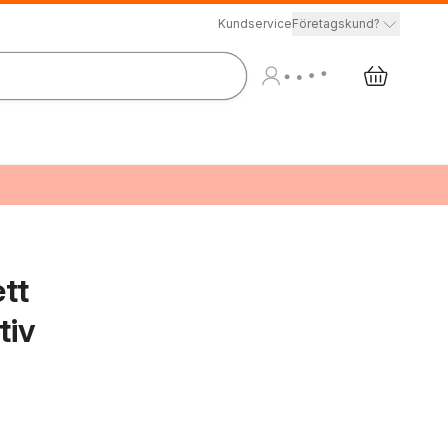
Kundservice
Företagskund?
ett
tiv