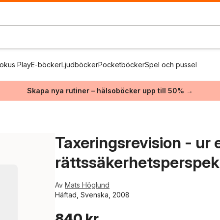
okus Play
E-böcker
Ljudböcker
Pocketböcker
Spel och pussel
Skapa nya rutiner – hälsoböcker upp till 50% →
Taxeringsrevision - ur 
rättssäkerhetsperspek
Av
Mats Höglund
Häftad, Svenska, 2008
840 kr