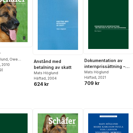
r
lund
,
Owe
Dokumentation av
Anstånd med
n
, 2010
internprissättning –
betalning av skatt
9
)
stjärnor. Totalt antal röster:
med inriktning på
Mats Höglund
Mats Höglund
Häftad
, 2021
land-för-land-
Häftad
, 2004
709 kr
624 kr
rapportering