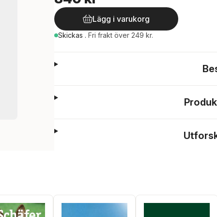
Lägg i varukorg
Skickas
.
Fri frakt över 249 kr.
Be
Produk
Utfors