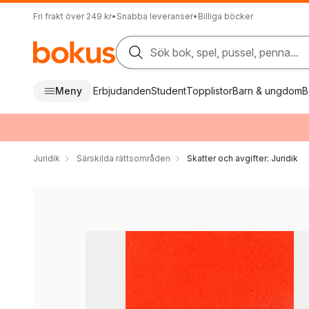
Fri frakt över 249 kr
•
Snabba leveranser
•
Billiga böcker
Sök bok, spel, pussel, penna...
Meny
Erbjudanden
Student
Topplistor
Barn & ungdom
B
Juridik
Särskilda rättsområden
Skatter och avgifter: Juridik