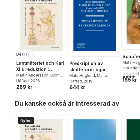
Del 117
Schäfe
Mats Hög
Lantmäteriet och Karl
Preskription av
Buchman
Inbunden
XI:s reduktion :
skattefordringar
(
statsförvaltningens
Martin Andersson
,
Björn
Mats Höglund
,
Marie
4,1
utav 5 
185 kr
Asker
Häftad
,
Annika Björklund
, 2026
,
Karlsson-Tuula
Häftad
, 2019
,
Ylva
utveckling under
289 kr
Lisa-Maria Cambladh
,
Mats
644 kr
Larsson
,
Nils-Bertil Morgell
1600-talets slut
Höglund
,
Kristofer Jupiter
,
Olof Karsvall
,
Jesper
Hoppa över listan
Du kanske också är intresserad av
Larsson
,
Ingvar Lindqvist
,
Bo Lundström
,
Haik
Thomas Porada
,
Cristina
Prytz
,
Clas Tollin
,
Göran
Nyhet
Ulväng
,
Anders Wästfelt