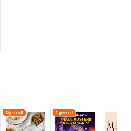
Signerad!
Signerad!