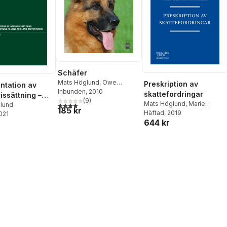
Schäfer
Mats Höglund
,
Owe
Preskription av
tation av
Buchmann
Inbunden
, 2010
skattefordringar
issättning –
(
9
)
Mats Höglund
,
Marie
4,1
utav 5 stjärnor. Totalt antal röster:
iktning på
lund
185 kr
Karlsson-Tuula
Häftad
, 2019
,
Ylva
2021
r-land-
644 kr
Larsson
,
Nils-Bertil Morgell
ering