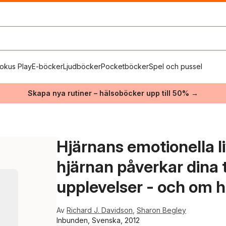
okus Play
E-böcker
Ljudböcker
Pocketböcker
Spel och pussel
Skapa nya rutiner – hälsoböcker upp till 50% →
Hjärnans emotionella li
hjärnan påverkar dina 
upplevelser - och om 
Av
Richard J. Davidson
,
Sharon Begley
Inbunden, Svenska, 2012