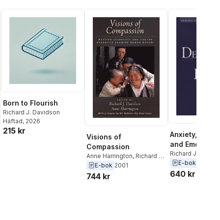
Born to Flourish
Richard J. Davidson
Häftad
, 2026
215 kr
Anxiety, Depre
Visions of
and Emotion
Compassion
Richard J. David
Anne Harrington
,
Richard J.
E-bok
2000
Davidson
E-bok
2001
640 kr
744 kr