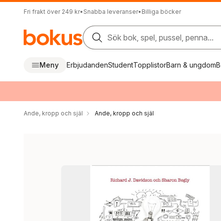
Fri frakt över 249 kr
•
Snabba leveranser
•
Billiga böcker
Sök bok, spel, pussel, penna...
Meny
Erbjudanden
Student
Topplistor
Barn & ungdom
B
Ande, kropp och själ
Ande, kropp och själ