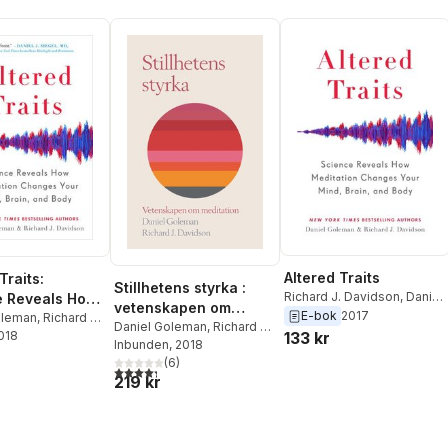
Altered Traits
Traits:
Stillhetens styrka :
Richard J. Davidson
,
Daniel
e Reveals How
vetenskapen om
Goleman
E-bok
2017
ion Changes
oleman
,
Richard J.
meditation
Daniel Goleman
,
Richard J
2018
133 kr
nd, Brain, and
Davidson
Inbunden
, 2018
(
6
)
4,3
utav 5 stjärnor. Totalt antal röster:
219 kr