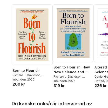
Altered 
Born to Flourish: How
Born to Flourish
Scienc
New Science and
Richard J. Davidson
,
Meditat
Daniel G
Ancient Wisdom
Richard J. Davidson
,
Cortland Dahl
Inbunden
, 2026
Davidson
Häftad
, 
Cortland Dahl
Inbunden
, 2026
Your Mi
Reveal a Simple Path
200 kr
226 kr
319 kr
Body
to Thriving
Hoppa över listan
Du kanske också är intresserad av