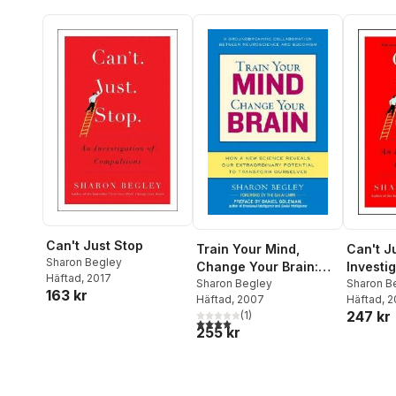
Can't Just Stop
Can't J
Train Your Mind,
Sharon Begley
Investig
Change Your Brain:
Häftad
, 2017
Compul
Sharon B
How a New Science
Sharon Begley
163 kr
Häftad
, 
Häftad
, 2007
Reveals Our
247 kr
(
1
)
Extraordinary
4,0
utav 5 stjärnor. Totalt antal röster:
255 kr
Potential to Transform
Ourselves