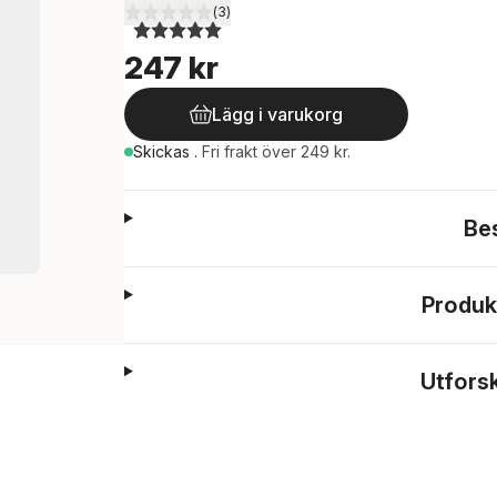
(
3
)
5,0
utav 5 stjärnor. Totalt antal röster:
247 kr
Lägg i varukorg
Skickas
.
Fri frakt över 249 kr.
Be
Produk
Utfors