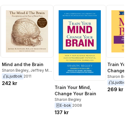
Mind and the Brain
Train Your Mi
Sharon Begley
,
Jeffrey M.
Change Your 
Schwartz
Ljudbok
2011
Sharon Begley
242 kr
Ljudbok
2007
Train Your Mind,
269 kr
Change Your Brain
Sharon Begley
E-bok
2008
137 kr