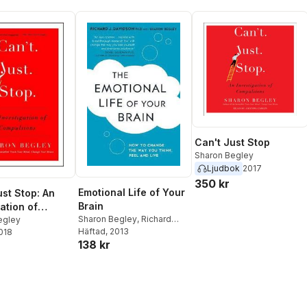
Can't Just Stop
Sharon Begley
Ljudbok
2017
350 kr
Emotional Life of Your
ust Stop: An
Brain
ation of
Sharon Begley
,
Richard
sions
egley
Davidson
Häftad
, 2013
2018
138 kr