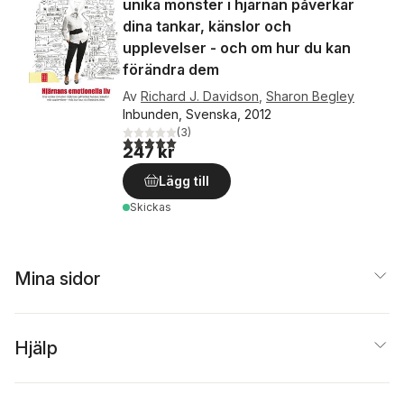
unika mönster i hjärnan påverkar
dina tankar, känslor och
upplevelser - och om hur du kan
förändra dem
Av
Richard J. Davidson
,
Sharon Begley
Inbunden, Svenska, 2012
(
3
)
5,0
utav 5 stjärnor. Totalt antal röster:
247 kr
Lägg till
Skickas
Mina sidor
Hjälp