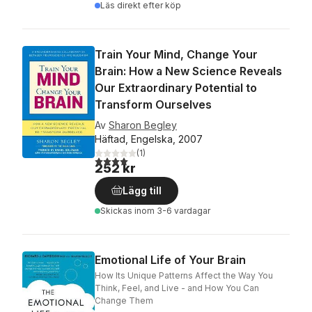
Läs direkt efter köp
Train Your Mind, Change Your
Brain: How a New Science Reveals
Our Extraordinary Potential to
Transform Ourselves
Av
Sharon Begley
Häftad, Engelska, 2007
(
1
)
4,0
utav 5 stjärnor. Totalt antal röster:
252 kr
Lägg till
Skickas
inom 3-6 vardagar
Emotional Life of Your Brain
How Its Unique Patterns Affect the Way You
Think, Feel, and Live - and How You Can
Change Them