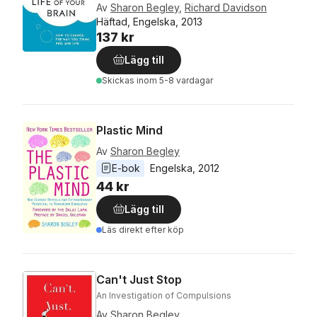
Av
Sharon Begley
,
Richard Davidson
Häftad, Engelska, 2013
137 kr
Lägg till
Skickas
inom 5-8 vardagar
Plastic Mind
Av
Sharon Begley
E-bok
Engelska
, 
2012
44 kr
Lägg till
Läs direkt efter köp
Can't Just Stop
An Investigation of Compulsions
Av
Sharon Begley