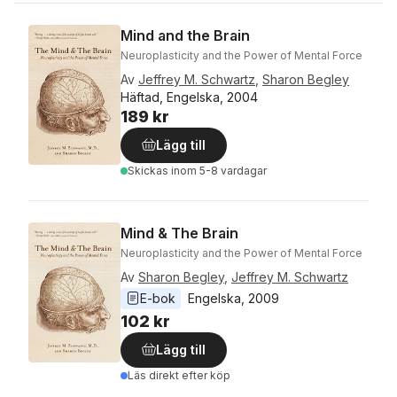
Mind and the Brain
Neuroplasticity and the Power of Mental Force
Av
Jeffrey M. Schwartz
,
Sharon Begley
Häftad, Engelska, 2004
189 kr
Lägg till
Skickas
inom 5-8 vardagar
Mind & The Brain
Neuroplasticity and the Power of Mental Force
Av
Sharon Begley
,
Jeffrey M. Schwartz
E-bok
Engelska
, 
2009
102 kr
Lägg till
Läs direkt efter köp