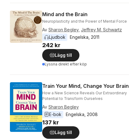
Mind and the Brain
Neuroplasticity and the Power of Mental Force
Av
Sharon Begley
,
Jeffrey M. Schwartz
Ljudbok
Engelska
, 
2011
242 kr
Lägg till
Lyssna direkt efter köp
Train Your Mind, Change Your Brain
How a New Science Reveals Our Extraordinary
Potential to Transform Ourselves
Av
Sharon Begley
E-bok
Engelska
, 
2008
137 kr
Lägg till