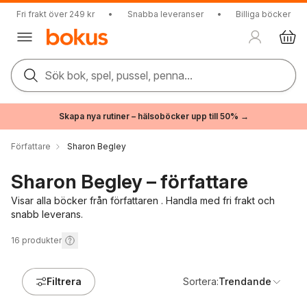
Fri frakt över 249 kr
•
Snabba leveranser
•
Billiga böcker
Sök bok, spel, pussel, penna...
Skapa nya rutiner – hälsoböcker upp till 50% →
Författare
Sharon Begley
Sharon Begley – författare
Visar alla böcker från författaren . Handla med fri frakt och
snabb leverans.
16
produkter
Filtrera
Sortera:
Trendande