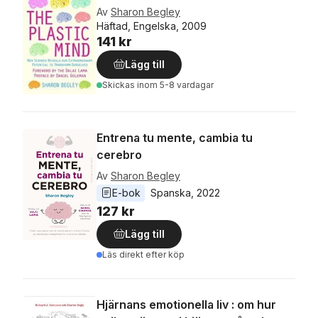
Av
Sharon Begley
Häftad, Engelska, 2009
141 kr
Lägg till
Skickas
inom 5-8 vardagar
Entrena tu mente, cambia tu
cerebro
Av
Sharon Begley
E-bok
Spanska
, 
2022
127 kr
Lägg till
Läs direkt efter köp
Hjärnans emotionella liv : om hur