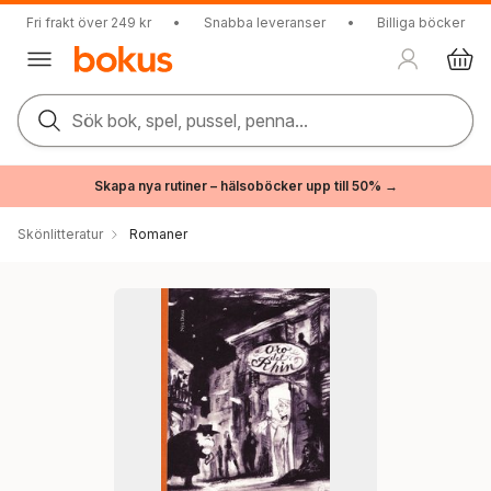
Fri frakt över 249 kr
•
Snabba leveranser
•
Billiga böcker
Sök bok, spel, pussel, penna...
Skapa nya rutiner – hälsoböcker upp till 50% →
Skönlitteratur
Romaner