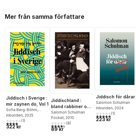
Hoppa över listan
Mer från samma författare
Jiddisch för dårar
Jiddisch i Sverige :
Jiddischland :
Salomon Schulman
mir zaynen do, Vol 1
bland rabbiner och
Inbunden
, 2024
Sofia Berg-Böhm
,
revolutionärer
Salomon Schulman
(
1
)
Håkan Blomqvist
Inbunden
, 2025
,
5,0
utav 5 stjärnor. Tota
Pocket
, 2010
223 kr
Dorotea Bromberg
(
1
)
,
(
8
)
4,0
utav 5 stjärnor. Totalt antal röster:
4,4
utav 5 stjärnor. Totalt antal röster:
322 kr
Karin Brygger
,
Urszula
89 kr
Ulla Chowaniec
,
Ronn