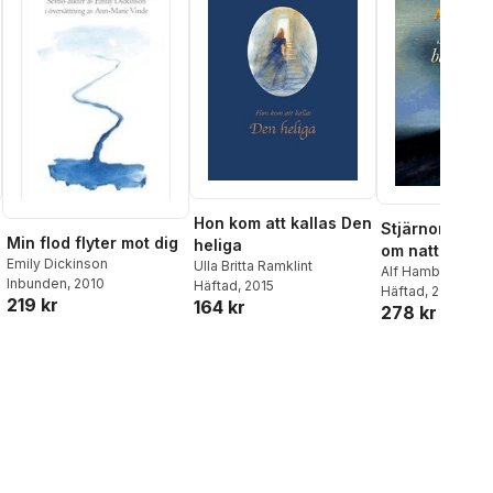
Hon kom att kallas Den
Stjärnorna bl
Min flod flyter mot dig
heliga
om natten
Emily Dickinson
Ulla Britta Ramklint
Alf Hambe
Inbunden
, 2010
Häftad
, 2015
Häftad
, 2019
219 kr
164 kr
278 kr