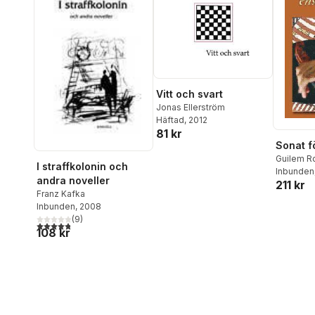
Laustiola Frydman
,
Sara
Mannheimer
,
Stefan Mehr
,
Tommaso M. Milani
,
Simo
Muir
,
Morton Narrowe
,
Adriana Savin
,
Aviva
Scheiman
,
Abbe Schulman
,
Salomon Schulman
,
Jan
Schwarz
,
Leif Zern
Vitt och svart
Jonas Ellerström
Häftad
, 2012
81 kr
Sonat f
Guilem Ro
I straffkolonin och
Inbunden
andra noveller
211 kr
Franz Kafka
Inbunden
, 2008
(
9
)
4,8
utav 5 stjärnor. Totalt antal röster:
108 kr