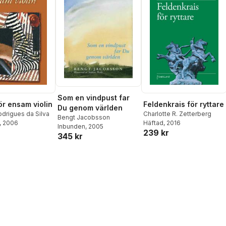
Som en vindpust far
ör ensam violin
Feldenkrais för ryttare
Du genom världen
drigues da Silva
Charlotte R. Zetterberg
Bengt Jacobsson
, 2006
Häftad
, 2016
Inbunden
, 2005
239 kr
345 kr