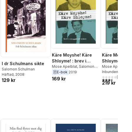
al röster:
Käre Moyshe! Käre
Käre Moyshe!
Shloyme! : brev i
Shloyme! : bre
I dr Schulmans sikte
skuggan av döden
Mose Apelblat
,
Salomon
skuggan av d
Mose Apelblat
,
S
Salomon Schulman
Schulman
Schulman
Inbunden
, 2019
E-bok
2019
Häftad
, 2008
(
2
)
169 kr
3,5
utav 5 stjärnor.
129 kr
219 kr