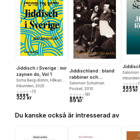
Jiddisc
Jiddisch i Sverige : mir
Jiddischland : bland
Salomon 
zaynen do, Vol 1
rabbiner och
Inbunden
Sofia Berg-Böhm
,
Håkan
revolutionärer
Salomon Schulman
(
Blomqvist
Inbunden
, 2025
,
Dorotea
5,0
utav 5 
Pocket
, 2010
223 kr
Bromberg
(
1
,
)
Karin Brygger
,
4,0
utav 5 stjärnor. Totalt antal röster:
(
8
)
4,4
utav 5 stjärnor. Totalt antal röster:
322 kr
Urszula Ulla Chowaniec
,
89 kr
Ronn Elfors Lipsker
,
Sari
Feld
,
Alexander
Hoppa över listan
Du kanske också är intresserad av
Freudenthal
,
Marianne
Goldman
,
Danny Gordon
,
Bernt Hermele
,
Kenneth
Hyltenstam
,
Erik Joas
,
Ulrika Knutson
,
Hannah