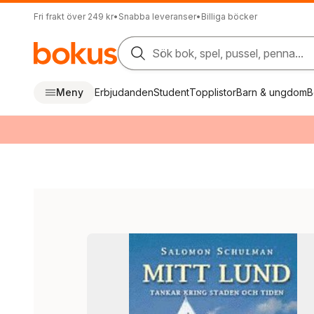
Fri frakt över 249 kr
•
Snabba leveranser
•
Billiga böcker
Sök bok, spel, pussel, penna...
Meny
Erbjudanden
Student
Topplistor
Barn & ungdom
B