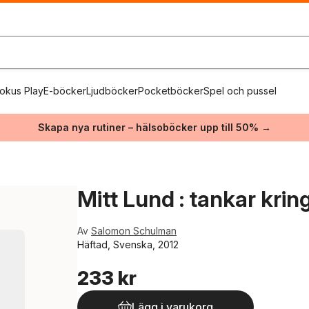
okus Play
E-böcker
Ljudböcker
Pocketböcker
Spel och pussel
Skapa nya rutiner – hälsoböcker upp till 50% →
Mitt Lund : tankar krin
Av
Salomon Schulman
Häftad, Svenska, 2012
233 kr
Lägg i varukorg